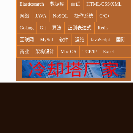
Elasticsearch
数据库
面试
HTML/CSS/XML
网络
JAVA
NoSQL
操作系统
C/C++
Golang
Git
算法
正则表达式
Redis
互联网
MySql
软件
运维
JavaScript
国际
商业
架构设计
Mac OS
TCP/IP
Excel
Windows
Oracle
Socket
VR
Vim
MongoDB
运营
Python
MemCache
硬件
广告
电子
娱乐
设计
摄影
nginx
游戏
WordPress
HTTP
团建
数码电器
Docker
大模型