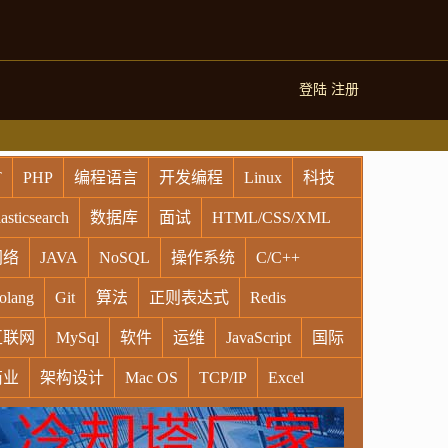
登陆
注册
T
PHP
编程语言
开发编程
Linux
科技
asticsearch
数据库
面试
HTML/CSS/XML
网络
JAVA
NoSQL
操作系统
C/C++
olang
Git
算法
正则表达式
Redis
互联网
MySql
软件
运维
JavaScript
国际
商业
架构设计
Mac OS
TCP/IP
Excel
indows
Oracle
Socket
VR
Vim