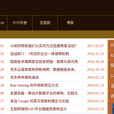
rch
SVN手册
互联网
博客
I
-01
AI如何帮助我们以实时方式抵御黑客活动？
2017-02-07
-26
迎战双11：1号店的五位一体保障机制
2016-11-15
El
-18
陌陌技术保障部总监张明强：故障与高可用
2016-10-26
-29
京东云首席架构师杨海明：数据链接未来，云+移动互联网的化学反应
2016-10-19
G
-04
京东咚咚架构演进
2016-02-23
-28
Rate limiting 的作用和常见方式
2016-02-23
-08
友盟吴磊：移动大数据平台的架构、实践与数据增值
2016-02-23
-27
来自 Google 的高可用架构理念与实践
2016-02-23
W
-18
互联网保险O2O平台微服务架构设计
2016-02-23