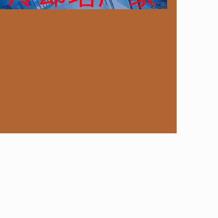
ongoDB
运营
Python
MemCache
硬件
广告
电子
娱乐
设计
摄影
nginx
游戏
ordPress
HTTP
团建
数码电器
Docker
大模型