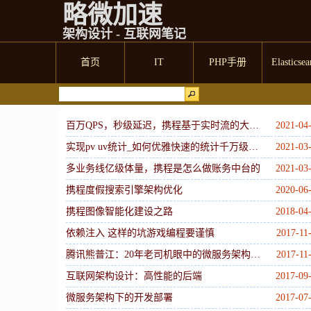
略微加速
架构设计 - 互联网笔记
首页
IT
PHP手册
Elasticsea
百万QPS，秒级延迟，携程基于实时流的大数据基础层建设
2021-04
实现pv uv统计_如何优雅快速的统计千万级别uv？
2021-03
多业务线亿级体量，携程是怎么做账务中台的
2021-03
携程度假搜索引擎架构优化
2020-06
携程图像智能化建设之路
2018-04
依赖注入 这样的坑游戏编程要谨慎
2017-11
腾讯熊普江：20年老司机眼中的微服务架构优势及痛点
2017-11
互联网架构设计：高性能的后端
2017-09
微服务架构下的开发部署
2017-07