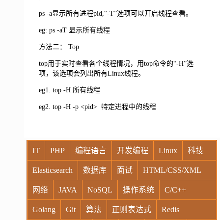
ps -a显示所有进程pid,“-T”选项可以开启线程查看。
eg: ps -aT 显示所有线程
方法二： Top
top用于实时查看各个线程情况，用top命令的“-H”选
项，该选项会列出所有Linux线程。
eg1. top -H 所有线程
eg2. top -H -p <pid> 特定进程中的线程
IT
PHP
编程语言
开发编程
Linux
科技
Elasticsearch
数据库
面试
HTML/CSS/XML
网络
JAVA
NoSQL
操作系统
C/C++
Golang
Git
算法
正则表达式
Redis