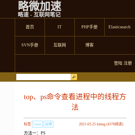
略微加速
略速 - 互联网笔记
首页
IT
PHP手册
Elasticsearch
SVN手册
互联网
博客
登陆
注册
top、ps命令查看进程中的线程方
法
标签
Linux
运维
2021-03-25 leiting (4378阅读)
方法一：PS