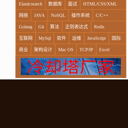
Elasticsearch
数据库
面试
HTML/CSS/XML
网络
JAVA
NoSQL
操作系统
C/C++
Golang
Git
算法
正则表达式
Redis
互联网
MySql
软件
运维
JavaScript
国际
商业
架构设计
Mac OS
TCP/IP
Excel
Windows
Oracle
Socket
VR
Vim
MongoDB
运营
Python
MemCache
硬件
广告
电子
娱乐
设计
摄影
nginx
游戏
WordPress
HTTP
团建
数码电器
Docker
大模型