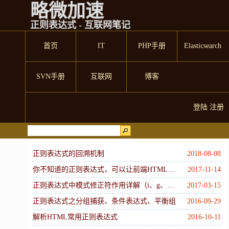
略微加速
正则表达式 - 互联网笔记
首页
IT
PHP手册
Elasticsearch
SVN手册
互联网
博客
登陆
注册
正则表达式的回溯机制
2018-08-08
你不知道的正则表达式，可以让前端HTML代码少1000行
2017-11-14
正则表达式中模式修正符作用详解（i、g、m、s、x、e）
2017-03-15
正则表达式之分组捕获、条件表达式、平衡组
2016-09-29
解析HTML常用正则表达式
2016-10-11