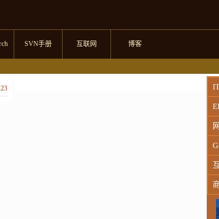
rch
SVN手册
互联网
博客
I
-23
El
G
W