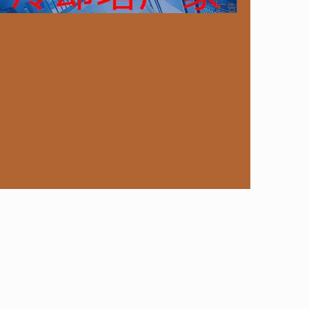
ongoDB
运营
Python
MemCache
硬件
广告
电子
娱乐
设计
摄影
nginx
游戏
ordPress
HTTP
团建
数码电器
Docker
大模型