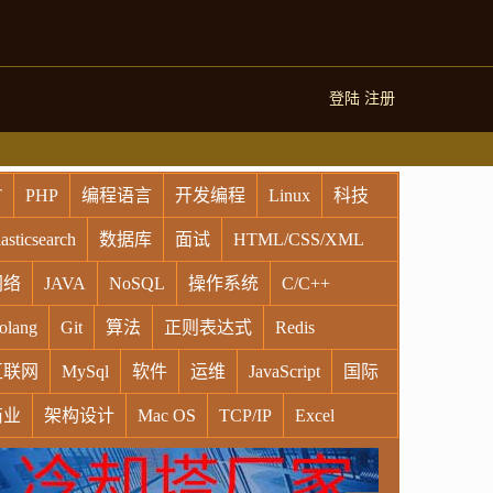
登陆
注册
T
PHP
编程语言
开发编程
Linux
科技
asticsearch
数据库
面试
HTML/CSS/XML
网络
JAVA
NoSQL
操作系统
C/C++
olang
Git
算法
正则表达式
Redis
互联网
MySql
软件
运维
JavaScript
国际
商业
架构设计
Mac OS
TCP/IP
Excel
indows
Oracle
Socket
VR
Vim