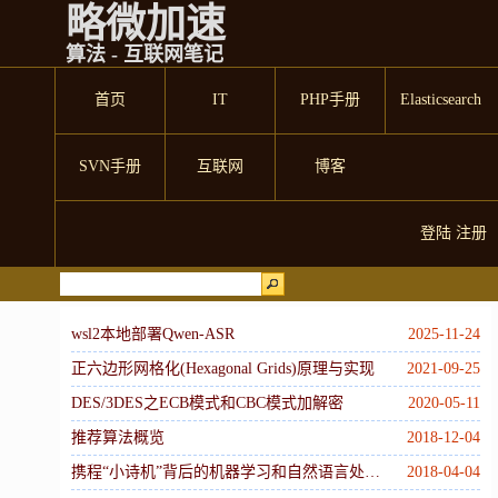
略微加速
算法 - 互联网笔记
首页
IT
PHP手册
Elasticsearch
SVN手册
互联网
博客
登陆
注册
wsl2本地部署Qwen-ASR
2025-11-24
正六边形网格化(Hexagonal Grids)原理与实现
2021-09-25
DES/3DES之ECB模式和CBC模式加解密
2020-05-11
推荐算法概览
2018-12-04
携程“小诗机”背后的机器学习和自然语言处理技术
2018-04-04