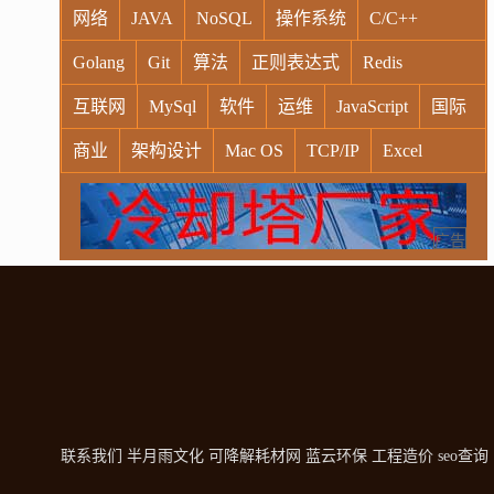
网络
JAVA
NoSQL
操作系统
C/C++
Golang
Git
算法
正则表达式
Redis
互联网
MySql
软件
运维
JavaScript
国际
商业
架构设计
Mac OS
TCP/IP
Excel
Windows
Oracle
Socket
VR
Vim
MongoDB
运营
Python
MemCache
硬件
广告
电子
娱乐
设计
摄影
nginx
游戏
WordPress
HTTP
团建
数码电器
Docker
大模型
联系我们
半月雨文化
可降解耗材网
蓝云环保
工程造价
seo查询