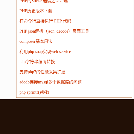
PHP的Socket通信之UDP篇
PHP历史版本下载
在命令行直接运行 PHP 代码
PHP json解析（json_decode）页面工具
composer基本用法
利用php soap实现web service
php字符串编码转换
支持php7的性能采集扩展
adodb连接mysql多个数据库的问题
php sprintf()参数