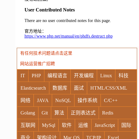
User Contributed Notes
There are no user contributed notes for this page.
官方地址：
https://www.php.net/manual/en/phdfs.destruct.php
有任何技术问题请点击这里
网站运营推广招聘
IT
PHP
编程语言
开发编程
Linux
科技
Elasticsearch
数据库
面试
HTML/CSS/XML
网络
JAVA
NoSQL
操作系统
C/C++
Golang
Git
算法
正则表达式
Redis
互联网
MySql
软件
运维
JavaScript
国际
商业
架构设计
Mac OS
TCP/IP
Excel