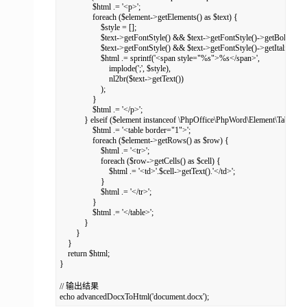
                $html .= '<p>';

                foreach ($element->getElements() as $text) {

                    $style = [];

                    $text->getFontStyle() && $text->getFontStyle()->getBold() &&
                    $text->getFontStyle() && $text->getFontStyle()->getItalic() && $
                    $html .= sprintf('<span style="%s">%s</span>',

                        implode(';', $style),

                        nl2br($text->getText())

                    );

                }

                $html .= '</p>';

            } elseif ($element instanceof \PhpOffice\PhpWord\Element\Table) {

                $html .= '<table border="1">';

                foreach ($element->getRows() as $row) {

                    $html .= '<tr>';

                    foreach ($row->getCells() as $cell) {

                        $html .= '<td>'.$cell->getText().'</td>';

                    }

                    $html .= '</tr>';

                }

                $html .= '</table>';

            }

        }

    }

    return $html;

}

// 输出结果

echo advancedDocxToHtml('document.docx');