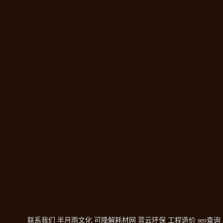
联系我们
半月雨文化
可降解耗材网
蓝云环保
工程造价
seo查询