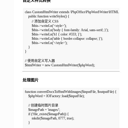
自定义样式转换
class CustomHtmlWriter extends \PhpOffice\PhpWord\Writer\HTML {

    public function writeStyles() {

        // 添加自定义 CSS

        $this->writeLn('<style>');

        $this->writeLn('body { font-family: Arial, sans-serif; }');

        $this->writeLn('h1 { color: #333; }');

        $this->writeLn('table { border-collapse: collapse; }');

        $this->writeLn('</style>');

    }

}

// 使用自定义写入器

$htmlWriter = new CustomHtmlWriter($phpWord);
处理图片
function convertDocxToHtmlWithImages($inputFile, $outputFile) {

    $phpWord = IOFactory::load($inputFile);

    // 创建临时图片目录

    $imagePath = 'images/';

    if (!file_exists($imagePath)) {

        mkdir($imagePath, 0777, true);

    }
