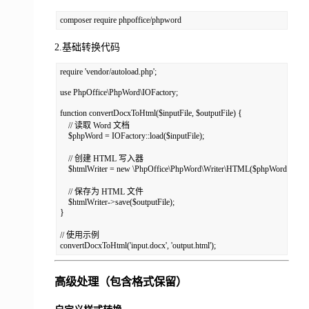
composer require phpoffice/phpword
2.基础转换代码
require 'vendor/autoload.php';

use PhpOffice\PhpWord\IOFactory;

function convertDocxToHtml($inputFile, $outputFile) {

    // 读取 Word 文档

    $phpWord = IOFactory::load($inputFile);

    // 创建 HTML 写入器

    $htmlWriter = new \PhpOffice\PhpWord\Writer\HTML($phpWord);

    // 保存为 HTML 文件

    $htmlWriter->save($outputFile);

}

// 使用示例

convertDocxToHtml('input.docx', 'output.html');
高级处理（包含格式保留）