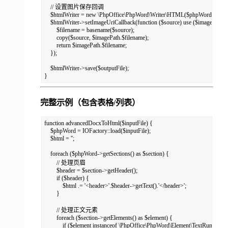
    // 设置图片保存回调

    $htmlWriter = new \PhpOffice\PhpWord\Writer\HTML($phpWord);

    $htmlWriter->setImageUriCallback(function ($source) use ($imagePath) {
        $filename = basename($source);

        copy($source, $imagePath.$filename);

        return $imagePath.$filename;

    });

    $htmlWriter->save($outputFile);

}
完整示例（包含表格/列表）
function advancedDocxToHtml($inputFile) {

    $phpWord = IOFactory::load($inputFile);

    $html = '';

    foreach ($phpWord->getSections() as $section) {

        // 处理页眉

        $header = $section->getHeader();

        if ($header) {

            $html .= '<header>'.$header->getText().'</header>';

        }

        // 处理正文元素

        foreach ($section->getElements() as $element) {

            if ($element instanceof \PhpOffice\PhpWord\Element\TextRun) {
