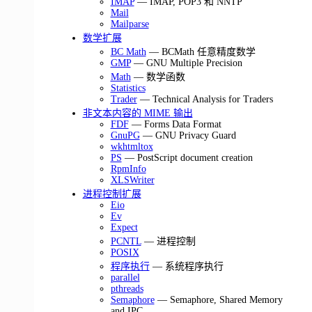
IMAP
— IMAP, POP3 和 NNTP
Mail
Mailparse
数学扩展
BC Math
— BCMath 任意精度数学
GMP
— GNU Multiple Precision
Math
— 数学函数
Statistics
Trader
— Technical Analysis for Traders
非文本内容的 MIME 输出
FDF
— Forms Data Format
GnuPG
— GNU Privacy Guard
wkhtmltox
PS
— PostScript document creation
RpmInfo
XLSWriter
进程控制扩展
Eio
Ev
Expect
PCNTL
— 进程控制
POSIX
程序执行
— 系统程序执行
parallel
pthreads
Semaphore
— Semaphore, Shared Memory
and IPC