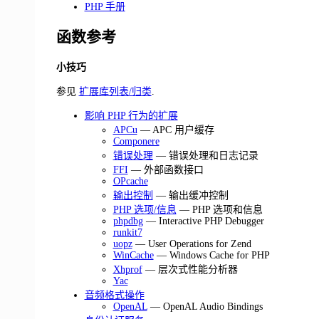
PHP 手册
函数参考
小技巧
参见
扩展库列表/归类
.
影响 PHP 行为的扩展
APCu
— APC 用户缓存
Componere
错误处理
— 错误处理和日志记录
FFI
— 外部函数接口
OPcache
输出控制
— 输出缓冲控制
PHP 选项/信息
— PHP 选项和信息
phpdbg
— Interactive PHP Debugger
runkit7
uopz
— User Operations for Zend
WinCache
— Windows Cache for PHP
Xhprof
— 层次式性能分析器
Yac
音频格式操作
OpenAL
— OpenAL Audio Bindings