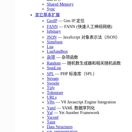
Shared Memory
Sync
其它基本扩展
GeoIP
— Geo IP 定位
FANN
— FANN (快速人工神经网络)
Igbinary
JSON
— JavaScript 对象表示法（JSON）
Simdjson
Lua
LuaSandbox
杂项
— 杂项函数
Random
— 随机数生成器和相关随机函数
SeasLog
SPL
— PHP 标准库（SPL）
Stream
Swoole
Tidy
Tokenizer
URLs
V8js
— V8 Javascript Engine Integration
Yaml
— YAML 数据序列化
Yaf
— Yet Another Framework
Yaconf
Taint
Data Structures
var_representation