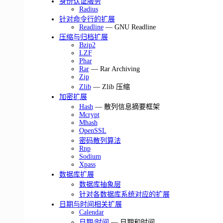
身份认证服务
Radius
针对命令行的扩展
Readline
— GNU Readline
压缩与归档扩展
Bzip2
LZF
Phar
Rar
— Rar Archiving
Zip
Zlib
— Zlib 压缩
加密扩展
Hash
— 散列信息摘要框架
Mcrypt
Mhash
OpenSSL
密码散列算法
Rnp
Sodium
Xpass
数据库扩展
数据库抽象层
针对各数据库系统对应的扩展
日期与时间相关扩展
Calendar
日期/时间
— 日期和时间