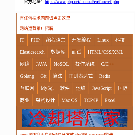
官方地址：
https://www.php.net/manual/en/funcref.php
有任何技术问题请点击这里
网站运营推广招聘
IT
PHP
编程语言
开发编程
Linux
科技
Elasticsearch
数据库
面试
HTML/CSS/XML
网络
JAVA
NoSQL
操作系统
C/C++
Golang
Git
算法
正则表达式
Redis
互联网
MySql
软件
运维
JavaScript
国际
商业
架构设计
Mac OS
TCP/IP
Excel
Windows
Oracle
Socket
VR
Vim
MongoDB
运营
Python
MemCache
硬件
广告
mysql8切换用户密码验证方式 sha256_password警告