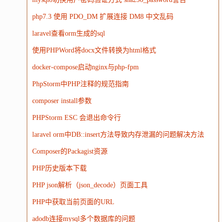
电子
娱乐
设计
摄影
nginx
游戏
php7.3 使用 PDO_DM 扩展连接 DM8 中文乱码
WordPress
HTTP
团建
数码电器
Docker
laravel查看orm生成的sql
大模型
使用PHPWord将docx文件转换为html格式
docker-compose启动nginx与php-fpm
PhpStorm中PHP注释的规范指南
composer install参数
PHPStorm ESC 会退出命令行
laravel orm中DB::insert方法导致内存泄漏的问题解决方法
Composer的Packagist资源
PHP历史版本下载
PHP json解析（json_decode）页面工具
PHP中获取当前页面的URL
adodb连接mysql多个数据库的问题