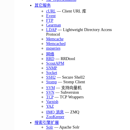
其它服务
cURL
— Client URL 库
Event
FTP
Gearman
LDAP
— Lightweight Directory Access
Protocol
Memcache
Memcached
mqseries
网络
RRD
— RRDtool
ScoutAPM
SNMP
Socket
SSH2
— Secure Shell2
Stomp
— Stomp Client
SVM
— 支持向量机
SVN
— Subversion
TCP
— TCP Wrappers
Varnish
YAZ
0MQ 消息
— ZMQ
ZooKeeper
搜索引擎扩展
Solr
— Apache Solr