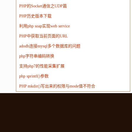
PHP的Socket通信之UDP篇
PHP历史版本下载
利用php soap实现web service
PHP中获取当前页面的URL
adodb连接mysql多个数据库的问题
php字符串编码转换
支持php7的性能采集扩展
php sprintf()参数
PHP mkdir()写出来的权限与mode值不符合