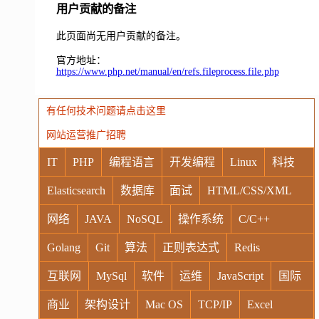
用户贡献的备注
此页面尚无用户贡献的备注。
官方地址：
https://www.php.net/manual/en/refs.fileprocess.file.php
有任何技术问题请点击这里
网站运营推广招聘
IT
PHP
编程语言
开发编程
Linux
科技
Elasticsearch
数据库
面试
HTML/CSS/XML
网络
JAVA
NoSQL
操作系统
C/C++
Golang
Git
算法
正则表达式
Redis
互联网
MySql
软件
运维
JavaScript
国际
商业
架构设计
Mac OS
TCP/IP
Excel