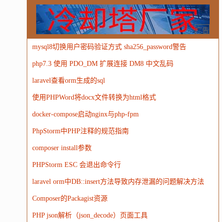
Windows
Oracle
Socket
VR
Vim
MongoDB
运营
Python
MemCache
硬件
广告
mysql8切换用户密码验证方式 sha256_password警告
电子
娱乐
设计
摄影
nginx
游戏
php7.3 使用 PDO_DM 扩展连接 DM8 中文乱码
WordPress
HTTP
团建
数码电器
Docker
laravel查看orm生成的sql
大模型
使用PHPWord将docx文件转换为html格式
docker-compose启动nginx与php-fpm
PhpStorm中PHP注释的规范指南
composer install参数
PHPStorm ESC 会退出命令行
laravel orm中DB::insert方法导致内存泄漏的问题解决方法
Composer的Packagist资源
PHP json解析（json_decode）页面工具