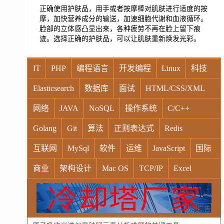
正确使用护肤品，用手或者按摩棒对肌肤进行适度的按
摩，加快营养成分的输送，加速细胞代谢和血液循环。
脸部的立体感凸显出来，各种疲劳不再在脸上留下痕
迹。选择正确的护肤品，可以让肌肤重新焕发光彩。
IT
PHP
编程语言
开发编程
Linux
科技
Elasticsearch
数据库
面试
HTML/CSS/XML
网络
JAVA
NoSQL
操作系统
C/C++
Golang
Git
算法
正则表达式
Redis
互联网
MySql
软件
运维
JavaScript
国际
商业
架构设计
Mac OS
TCP/IP
Excel
Windows
Oracle
Socket
VR
Vim
MongoDB
运营
Python
MemCache
硬件
广告