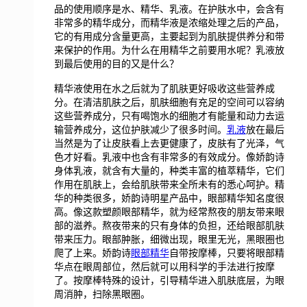
品的使用顺序是水、精华、乳液。在护肤水中，会含有
非常多的精华成分，而精华液是浓缩处理之后的产品，
它的有用成分含量更高，主要起到为肌肤提供养分和带
来保护的作用。为什么在用精华之前要用水呢？乳液放
到最后使用的目的又是什么？
精华液使用在水之后就为了肌肤更好吸收这些营养成
分。在清洁肌肤之后，肌肤细胞有充足的空间可以容纳
这些营养成分，只有喝饱水的细胞才有能量和动力去运
输营养成分，这位护肤减少了很多时间。
乳液
放在最后
当然是为了让皮肤看上去更健康了，皮肤有了光泽，气
色才好看。乳液中也含有非常多的有效成分。像娇韵诗
身体乳液，就含有大量的，种类丰富的植萃精华，它们
作用在肌肤上，会给肌肤带来全所未有的悉心呵护。精
华的种类很多，娇韵诗明星产品中，眼部精华知名度很
高。像这款塑颜眼部精华，就为经常熬夜的朋友带来眼
部的滋养。熬夜带来的只有身体的负担，还给眼部肌肤
带来压力。眼部肿胀，细微出现，眼里无光，黑眼圈也
爬了上来。娇韵诗
眼部精华
自带按摩棒，只要将眼部精
华点在眼周部位，然后就可以用科学的手法进行按摩
了。按摩棒特殊的设计，引导精华进入肌肤底层，为眼
周消肿，扫除黑眼圈。