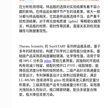
在分析检测领域，样品瓶的选择对实验结果有着不容小
觑的影响。在样品前处理环节产生的误差里，很大一部
分都与样品瓶相关，尤其是样品瓶选择不当，会严重干
扰检测结果。对于辉光放电质谱（gdms）等精密仪器而
言，样品瓶的材质、密封性等因素，直接关系到检测准
确性与数据重现性。
Thermo Scientific 的 SureSTART 系列样品瓶系统，基于
多年的研发经验，构建了科学的三级性能分级体系。基
础级产品采用高纯度硼硅玻璃，化学惰性强，适用于常
规 HPLC 分析及
gdms
常规元素筛查。其独特的平底结
构有效减少残留，搭配的预开口 PTFE / 硅胶隔垫，能
降低低浓度分析物的吸附损失。二级产品针对高通量实
验室设计，专利弹簧盖设计让穿刺过程更稳定，满足
LC-MS/MS 连续进样及 gdms 检测易挥发元素的定量分
析需求。三级高性能产品专为超痕量分析打造，采用激
光蚀刻永久性标识，瓶口精密研磨，配合多层复合隔
垫，极大降低背景污染。