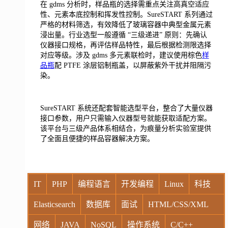
在 gdms 分析时，样品瓶的选择需重点关注高真空适应
性、元素本底控制和挥发性控制。SureSTART 系列通过
严格的材料筛选，有效降低了玻璃容器中典型金属元素
浸出量。行业选型一般遵循 “三级递进” 原则：先确认
仪器接口规格，再评估样品特性，最后根据检测限选择
对应等级。涉及 gdms 多元素联检时，建议使用棕色
样
品瓶
配 PTFE 涂层铝制瓶盖，以屏蔽紫外干扰并阻隔污
染。
SureSTART 系统还配套智能选型平台，整合了大量仪器
接口参数，用户只需输入仪器型号就能获取适配方案。
该平台与三级产品体系相结合，为痕量分析实验室提供
了全面且便捷的样品容器解决方案。
IT
PHP
编程语言
开发编程
Linux
科技
Elasticsearch
数据库
面试
HTML/CSS/XML
网络
JAVA
NoSQL
操作系统
C/C++