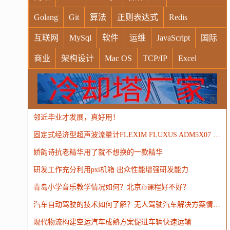
Golang
Git
算法
正则表达式
Redis
互联网
MySql
软件
运维
JavaScript
国际
商业
架构设计
Mac OS
TCP/IP
Excel
Windows
Oracle
Socket
VR
Vim
MongoDB
运营
Python
MemCache
硬件
广告
邻近毕业才发展，真好用！
电子
娱乐
设计
摄影
nginx
游戏
固定式经济型超声波流量计FLEXIM FLUXUS ADM5X07 经济型超声波流量计
WordPress
HTTP
团建
数码电器
Docker
娇韵诗抗老精华用了就不想换的一款精华
大模型
研发工作充分利用pxi机箱 出众性能增强研发能力
青岛小学音乐教学情况如何？北京ib课程好不好？
汽车自动驾驶的技术如何了解？无人驾驶汽车解决方案情况如何掌握？
现代物流构建空运汽车成熟方案促进车辆快速运输