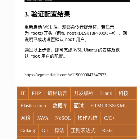
3. 验证配置结果
重新启动 WSL 后，观察命令行提示符。若显示
root@
root@DESKTOP-XXX:~#
为
开头（例如
），则
root
说明已成功设置默认
用户。
通过以上步骤，即可完成 WSL Ubuntu 的安装及默
root
认
用户的配置。
https://segmentfault.com/a/1190000047347923
IT
PHP
编程语言
开发编程
Linux
科技
Elasticsearch
数据库
面试
HTML/CSS/XML
网络
JAVA
NoSQL
操作系统
C/C++
Golang
Git
算法
正则表达式
Redis