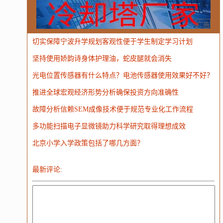
Windows
Oracle
Socket
VR
Vim
MongoDB
运营
Python
MemCache
硬件
广告
切实保障宁波升学规划客观性便于学生制定学习计划
电子
娱乐
设计
摄影
nginx
游戏
坚持使用娇韵诗身体护理油，蛇皮腿就会消失
WordPress
HTTP
团建
数码电器
Docker
光电位置传感器有什么特点？电池传感器使用效果好不好？
大模型
推进全球宏观经济形势分析确保投资方向准确性
故障分析信赖SEM成像技术便于规范专业化工作流程
多功能扫描电子显微镜助力科学研究取得理想成效
北京小学入学政策包括了哪几方面？
最新评论: