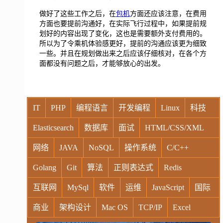
做好了这些工作之后，在
包机
方面还应该注意，在费用
方面也要提前沟通好，在实际飞行过程中，如果提前规
划好的内容出现了变化，这也是需要额外支付费用的。
所以为了令乘机体验感更好，提前的沟通应该更为细致
一些。并且在规划做出来之后应该仔细核对，在各个方
面都没有问题之后，才能够放心的出发。
IT
PHP
编程语言
开发编程
Linux
科技
Elasticsearch
数据库
面试
HTML/CSS/XML
网络
JAVA
NoSQL
操作系统
C/C++
Golang
Git
算法
正则表达式
Redis
互联网
MySql
软件
运维
JavaScript
国际
商业
架构设计
Mac OS
TCP/IP
Excel