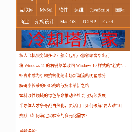
互联网
MySql
软件
运维
JavaScript
国际
商业
架构设计
Mac OS
TCP/IP
Excel
Windows
Oracle
Socket
VR
Vim
MongoDB
运营
Python
MemCache
硬件
广告
私人飞机服务知多少？航空包机带您领略奢华出行
电子
娱乐
设计
摄影
nginx
游戏
将 Windows 11 的右键菜单改回 Windows 10 样式的“老式”菜单
WordPress
HTTP
团建
数码电器
Docker
虾青素成为引领抗氧化剂市场新潮流的明星成分
大模型
解码李长荣的ESG战略与技术革新之路
塑料改性领域的绿色革命推动全社会可持续发展
半导体人才争夺战白热化，灵活用工如何破解“要人难”困局？
赛默飞如何满足实验室的多元化需求？
最新评论: