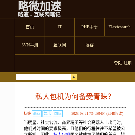
略微加速
略速 - 互联网笔记
首页
IT
PHP手册
Elasticsearch
SVN手册
互联网
博客
登陆
注册
私人包机为何备受青睐？
标签
商业
娱乐
国际
2023-08-21 734939404 (2548阅读)
当明星、社会名流、商界精英等社会高端人士出门时，
他们对时间的要求极高，且他们的行程往往不希望被公
众所知。因此，
私人包机
服务就成为了他们的首选。毕