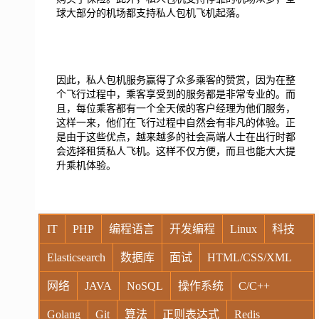
球大部分的机场都支持私人包机飞机起落。
因此，私人包机服务赢得了众多乘客的赞赏，因为在整
个飞行过程中，乘客享受到的服务都是非常专业的。而
且，每位乘客都有一个全天候的客户经理为他们服务，
这样一来，他们在飞行过程中自然会有非凡的体验。正
是由于这些优点，越来越多的社会高端人士在出行时都
会选择租赁私人飞机。这样不仅方便，而且也能大大提
升乘机体验。
IT
PHP
编程语言
开发编程
Linux
科技
Elasticsearch
数据库
面试
HTML/CSS/XML
网络
JAVA
NoSQL
操作系统
C/C++
Golang
Git
算法
正则表达式
Redis