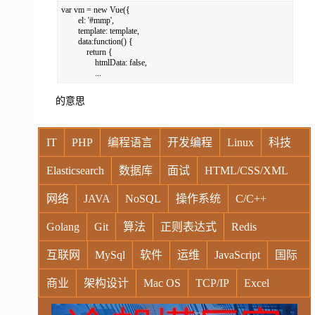
var vm = new Vue({

        el: '#mmp',

        template: template,

        data:function() {

            return {

                htmlData: false,

                ...
的意思
IT
PHP
编程语言
开发编程
Linux
科技
Elasticsearch
数据库
面试
HTML/CSS/XML
网络
JAVA
NoSQL
操作系统
C/C++
Golang
Git
算法
正则表达式
Redis
互联网
MySql
软件
运维
JavaScript
国际
商业
架构设计
Mac OS
TCP/IP
Excel
Windows
Oracle
Socket
VR
Vim