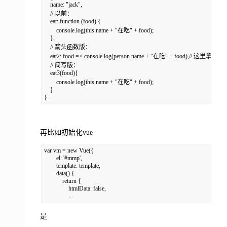
    name: "jack",

    // 以前：

    eat: function (food) {

        console.log(this.name + "在吃" + food);

    },

    // 箭头函数版：

    eat2: food => console.log(person.name + "在吃" + food),// 这里拿不到thi
    // 简写版：

    eat3(food){

        console.log(this.name + "在吃" + food);

    }

}
再比如初始化vue
var vm = new Vue({

        el: '#mmp',

        template: template,

        data() {

            return {

                htmlData: false,

                ...
是