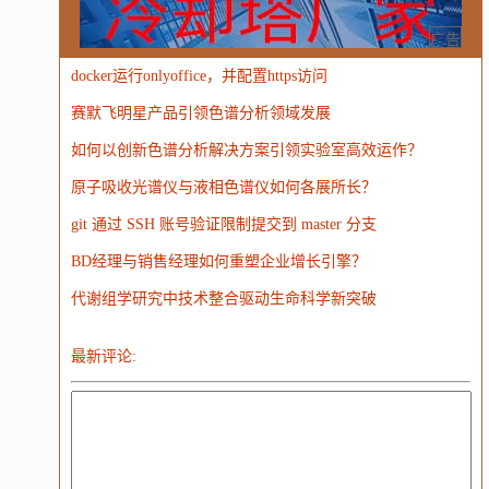
MongoDB
运营
Python
MemCache
硬件
广告
docker运行onlyoffice，并配置https访问
电子
娱乐
设计
摄影
nginx
游戏
赛默飞明星产品引领色谱分析领域发展
WordPress
HTTP
团建
数码电器
Docker
如何以创新色谱分析解决方案引领实验室高效运作？
大模型
原子吸收光谱仪与液相色谱仪如何各展所长？
git 通过 SSH 账号验证限制提交到 master 分支
BD经理与销售经理如何重塑企业增长引擎？
代谢组学研究中技术整合驱动生命科学新突破
最新评论: