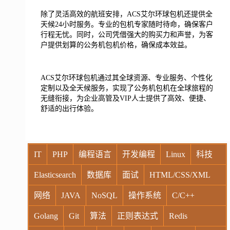
除了灵活高效的航班安排，ACS艾尔环球包机还提供全
天候24小时服务。专业的包机专家随时待命，确保客户
行程无忧。同时，公司凭借强大的购买力和声誉，为客
户提供划算的公务机包机价格，确保成本效益。
ACS艾尔环球包机通过其全球资源、专业服务、个性化
定制以及全天候服务，实现了公务机包机在全球旅程的
无缝衔接，为企业高管及VIP人士提供了高效、便捷、
舒适的出行体验。
IT
PHP
编程语言
开发编程
Linux
科技
Elasticsearch
数据库
面试
HTML/CSS/XML
网络
JAVA
NoSQL
操作系统
C/C++
Golang
Git
算法
正则表达式
Redis