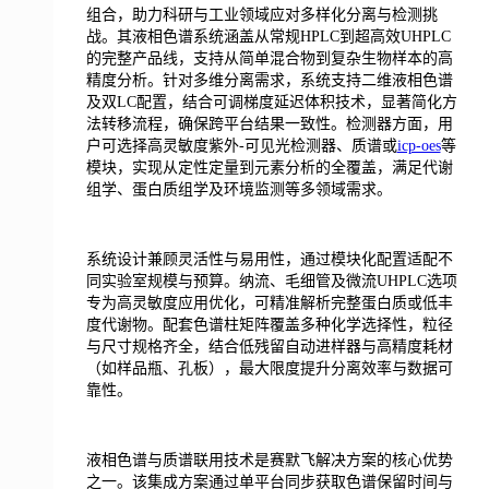
组合，助力科研与工业领域应对多样化分离与检测挑
战。其液相色谱系统涵盖从常规HPLC到超高效UHPLC
的完整产品线，支持从简单混合物到复杂生物样本的高
精度分析。针对多维分离需求，系统支持二维液相色谱
及双LC配置，结合可调梯度延迟体积技术，显著简化方
法转移流程，确保跨平台结果一致性。检测器方面，用
户可选择高灵敏度紫外-可见光检测器、质谱或
icp-oes
等
模块，实现从定性定量到元素分析的全覆盖，满足代谢
组学、蛋白质组学及环境监测等多领域需求。
系统设计兼顾灵活性与易用性，通过模块化配置适配不
同实验室规模与预算。纳流、毛细管及微流UHPLC选项
专为高灵敏度应用优化，可精准解析完整蛋白质或低丰
度代谢物。配套色谱柱矩阵覆盖多种化学选择性，粒径
与尺寸规格齐全，结合低残留自动进样器与高精度耗材
（如样品瓶、孔板），最大限度提升分离效率与数据可
靠性。
液相色谱与质谱联用技术是赛默飞解决方案的核心优势
之一。该集成方案通过单平台同步获取色谱保留时间与