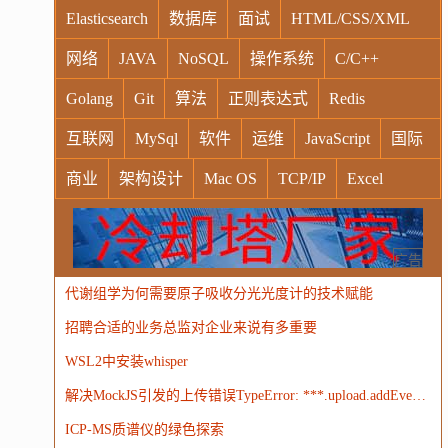
Elasticsearch
数据库
面试
HTML/CSS/XML
网络
JAVA
NoSQL
操作系统
C/C++
Golang
Git
算法
正则表达式
Redis
互联网
MySql
软件
运维
JavaScript
国际
商业
架构设计
Mac OS
TCP/IP
Excel
Windows
Oracle
Socket
VR
Vim
MongoDB
运营
Python
MemCache
硬件
广告
代谢组学为何需要原子吸收分光光度计的技术赋能
电子
娱乐
设计
摄影
nginx
游戏
招聘合适的业务总监对企业来说有多重要
WordPress
HTTP
团建
数码电器
Docker
WSL2中安装whisper
大模型
解决MockJS引发的上传错误TypeError: ***.upload.addEventListener is not a function
ICP-MS质谱仪的绿色探索