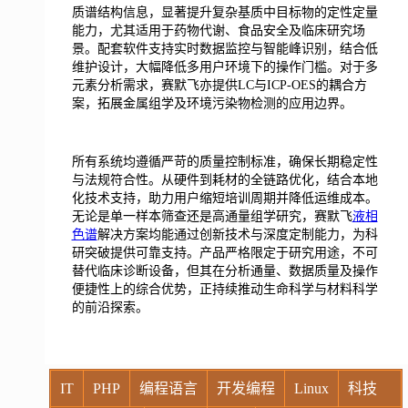
质谱结构信息，显著提升复杂基质中目标物的定性定量
能力，尤其适用于药物代谢、食品安全及临床研究场
景。配套软件支持实时数据监控与智能峰识别，结合低
维护设计，大幅降低多用户环境下的操作门槛。对于多
元素分析需求，赛默飞亦提供LC与ICP-OES的耦合方
案，拓展金属组学及环境污染物检测的应用边界。
所有系统均遵循严苛的质量控制标准，确保长期稳定性
与法规符合性。从硬件到耗材的全链路优化，结合本地
化技术支持，助力用户缩短培训周期并降低运维成本。
无论是单一样本筛查还是高通量组学研究，赛默飞
液相
色谱
解决方案均能通过创新技术与深度定制能力，为科
研突破提供可靠支持。产品严格限定于研究用途，不可
替代临床诊断设备，但其在分析通量、数据质量及操作
便捷性上的综合优势，正持续推动生命科学与材料科学
的前沿探索。
IT
PHP
编程语言
开发编程
Linux
科技