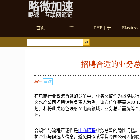
略微加速
略速 - 互联网笔记
首页
IT
PHP手册
Elasticsea
招聘合适的业务
标签
面试
在电商行业激流勇进的竞争中，业务总监作为战略执行
名水产公司招聘销售负责人为例，该岗位年薪高达80-
划。若将此类角色映射至电商领域，业务总监需统筹全
环。
合规性与流程严谨性是
电商招聘
业务总监的隐性门槛。
护企业与候选人信息，避免类似某零售跨国公司因招聘