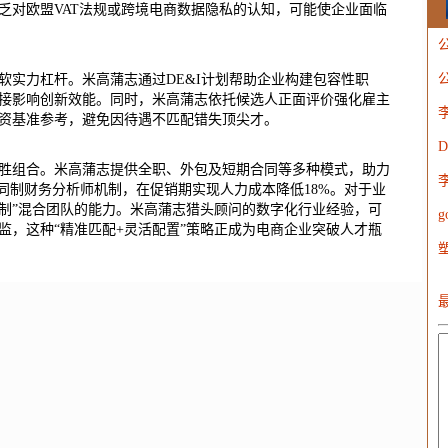
乏对欧盟VAT法规或跨境电商数据隐私的认知，可能使企业面临
软实力杠杆。米高蒲志通过DE&I计划帮助企业构建包容性职
W
接影响创新效能。同时，米高蒲志依托候选人正面评价强化雇主
资基准参考，避免因待遇不匹配错失顶尖才。
胜组合。米高蒲志提供全职、外包及短期合同等多种模式，助力
合同制财务分析师机制，在促销期实现人力成本降低18%。对于业
目制”混合团队的能力。米高蒲志猎头顾问的数字化行业经验，可
g
监，这种“精准匹配+灵活配置”策略正成为电商企业突破人才瓶