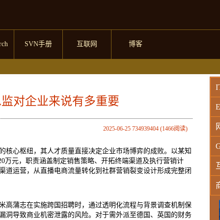
rch
SVN手册
互联网
博客
I
总监对企业来说有多重要
E
2025-06-25 734939404 (1466阅读)
G
的核心枢纽，其人才质量直接决定企业市场博弈的成败。以某知
120万元，职责涵盖制定销售策略、开拓终端渠道及执行营销计
渠道运营，从直播电商流量转化到社群营销裂变设计形成完整闭
W
米高蒲志在实施跨国招聘时，通过透明化流程与背景调查机制保
漏洞导致商业机密泄露的风险。对于需外派至德国、英国的财务