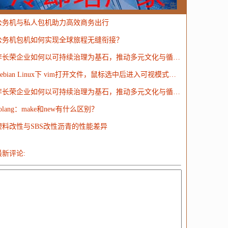
MongoDB
运营
Python
MemCache
硬件
广告
公务机与私人包机助力高效商务出行
电子
娱乐
设计
摄影
nginx
游戏
公务机包机如何实现全球旅程无缝衔接？
ordPress
HTTP
团建
数码电器
Docker
李长荣企业如何以可持续治理为基石，推动多元文化与循环经济并进？
大模型
Debian Linux下 vim打开文件，鼠标选中后进入可视模式无法复制粘贴问题的解决
李长荣企业如何以可持续治理为基石，推动多元文化与循环经济并进？
olang：make和new有什么区别？
塑料改性与SBS改性沥青的性能差异
最新评论: