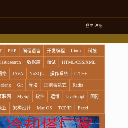
登陆
注册
T
PHP
编程语言
开发编程
Linux
科技
lasticsearch
数据库
面试
HTML/CSS/XML
网络
JAVA
NoSQL
操作系统
C/C++
olang
Git
算法
正则表达式
Redis
互联网
MySql
软件
运维
JavaScript
国际
商业
架构设计
Mac OS
TCP/IP
Excel
indows
Oracle
Socket
VR
Vim