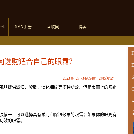
rch
SVN手册
互联网
博客
I
何选购适合自己的眼霜？
E
2023-04-27 734939404 (2485阅读)
肌肤提供滋润、紧致、淡化细纹等多种功效。但是市面上的眼霜
G
肤偏干，可以选择具有滋润和保湿效果的眼霜；如果你的眼周有
的功效的眼霜。
W