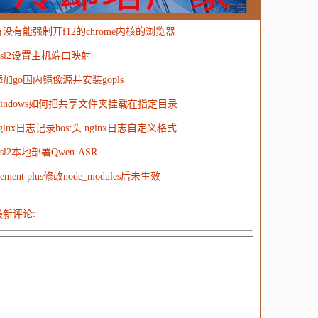
MongoDB
运营
Python
MemCache
硬件
广告
有没有能强制开f12的chrome内核的浏览器
电子
娱乐
设计
摄影
nginx
游戏
wsl2设置主机端口映射
ordPress
HTTP
团建
数码电器
Docker
添加go国内镜像源并安装gopls
大模型
windows如何把共享文件夹挂载在指定目录
ginx日志记录host头 nginx日志自定义格式
sl2本地部署Qwen-ASR
lement plus修改node_modules后未生效
最新评论: