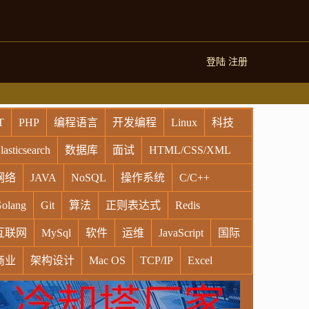
登陆
注册
T
PHP
编程语言
开发编程
Linux
科技
lasticsearch
数据库
面试
HTML/CSS/XML
网络
JAVA
NoSQL
操作系统
C/C++
olang
Git
算法
正则表达式
Redis
互联网
MySql
软件
运维
JavaScript
国际
商业
架构设计
Mac OS
TCP/IP
Excel
indows
Oracle
Socket
VR
Vim