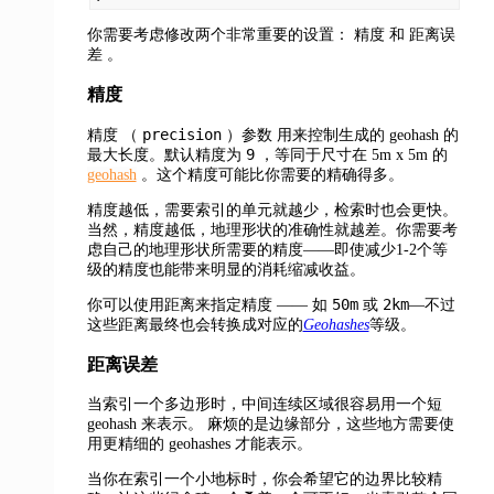
精度
距离误
你需要考虑修改两个非常重要的设置：
和
差
。
精度
精度
precision
（
）参数
用来控制生成的 geohash 的
9
最大长度。默认精度为
，等同于尺寸在 5m x 5m 的
geohash
。这个精度可能比你需要的精确得多。
精度越低，需要索引的单元就越少，检索时也会更快。
当然，精度越低，地理形状的准确性就越差。你需要考
虑自己的地理形状所需要的精度——即使减少1-2个等
级的精度也能带来明显的消耗缩减收益。
50m
2km
你可以使用距离来指定精度 —— 如
或
—不过
这些距离最终也会转换成对应的
Geohashes
等级。
距离误差
当索引一个多边形时，中间连续区域很容易用一个短
geohash 来表示。
麻烦的是边缘部分，这些地方需要使
用更精细的 geohashes 才能表示。
当你在索引一个小地标时，你会希望它的边界比较精