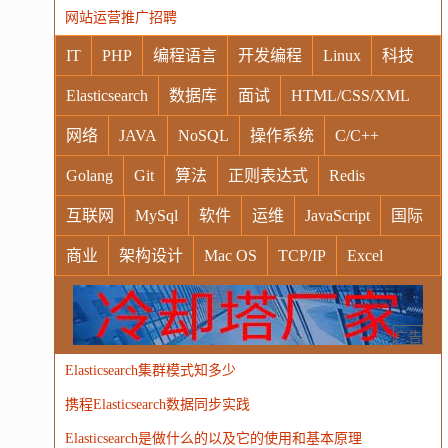
网站运营推广招聘
IT
PHP
编程语言
开发编程
Linux
科技
Elasticsearch
数据库
面试
HTML/CSS/XML
网络
JAVA
NoSQL
操作系统
C/C++
Golang
Git
算法
正则表达式
Redis
互联网
MySql
软件
运维
JavaScript
国际
商业
架构设计
Mac OS
TCP/IP
Excel
Windows
Oracle
Socket
VR
Vim
MongoDB
运营
Python
MemCache
硬件
广告
Elasticsearch集群模式知多少
电子
娱乐
设计
摄影
nginx
游戏
携程Elasticsearch数据同步实践
WordPress
HTTP
团建
数码电器
Docker
Elasticsearch是做什么的以及它的使用和基本原理