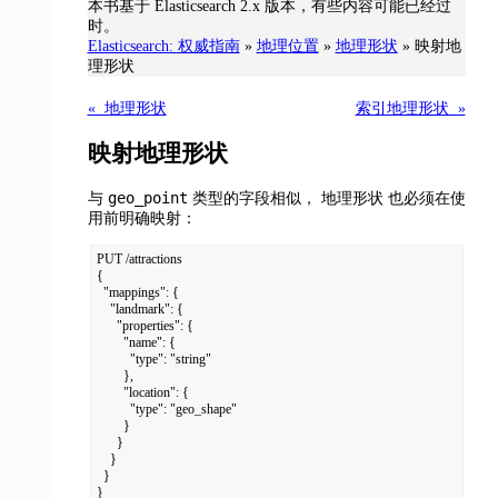
本书基于 Elasticsearch 2.x 版本，有些内容可能已经过
时。
Elasticsearch: 权威指南
»
地理位置
»
地理形状
»
映射地
理形状
« 地理形状
索引地理形状 »
映射地理形状
geo_point
与
类型的字段相似， 地理形状
也必须在使
用前明确映射：
PUT /attractions

{

  "mappings": {

    "landmark": {

      "properties": {

        "name": {

          "type": "string"

        },

        "location": {

          "type": "geo_shape"

        }

      }

    }

  }

}