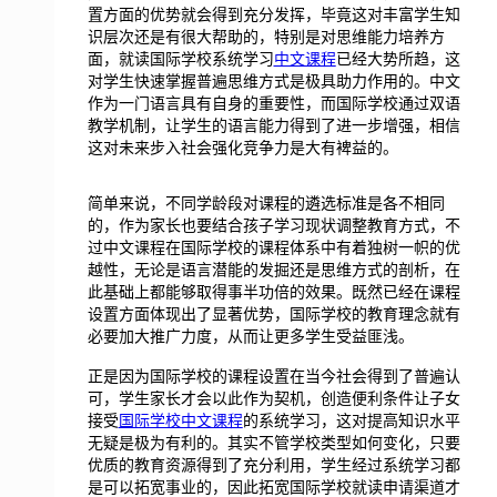
置方面的优势就会得到充分发挥，毕竟这对丰富学生知
识层次还是有很大帮助的，特别是对思维能力培养方
面，就读国际学校系统学习
中文课程
已经大势所趋，这
对学生快速掌握普遍思维方式是极具助力作用的。中文
作为一门语言具有自身的重要性，而国际学校通过双语
教学机制，让学生的语言能力得到了进一步增强，相信
这对未来步入社会强化竞争力是大有裨益的。
简单来说，不同学龄段对课程的遴选标准是各不相同
的，作为家长也要结合孩子学习现状调整教育方式，不
过中文课程在国际学校的课程体系中有着独树一帜的优
越性，无论是语言潜能的发掘还是思维方式的剖析，在
此基础上都能够取得事半功倍的效果。既然已经在课程
设置方面体现出了显著优势，国际学校的教育理念就有
必要加大推广力度，从而让更多学生受益匪浅。
正是因为国际学校的课程设置在当今社会得到了普遍认
可，学生家长才会以此作为契机，创造便利条件让子女
接受
国际学校中文课程
的系统学习，这对提高知识水平
无疑是极为有利的。其实不管学校类型如何变化，只要
优质的教育资源得到了充分利用，学生经过系统学习都
是可以拓宽事业的，因此拓宽国际学校就读申请渠道才