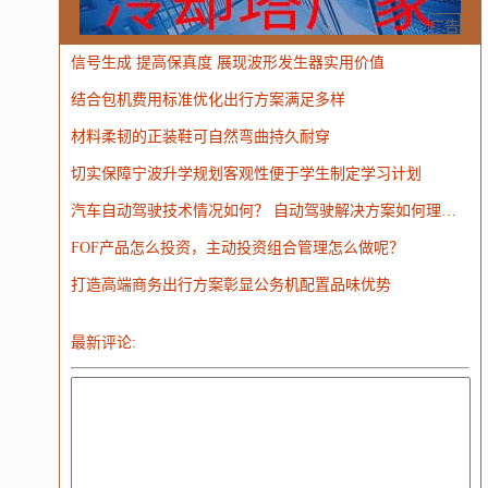
MongoDB
运营
Python
MemCache
硬件
广告
信号生成 提高保真度 展现波形发生器实用价值
电子
娱乐
设计
摄影
nginx
游戏
结合包机费用标准优化出行方案满足多样
WordPress
HTTP
团建
数码电器
Docker
材料柔韧的正装鞋可自然弯曲持久耐穿
大模型
切实保障宁波升学规划客观性便于学生制定学习计划
汽车自动驾驶技术情况如何？ 自动驾驶解决方案如何理解？
FOF产品怎么投资，主动投资组合管理怎么做呢？
打造高端商务出行方案彰显公务机配置品味优势
最新评论: