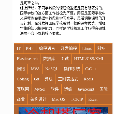
是明智之举。
综上所述，不同学龄段的课程设置还是要有所区分的，
国际学校的这方面工作就极为严谨，即便是国际学校中
文课程也会根据年龄段和学习水平，灵活调整课程的开
设计划。充分发挥国际学校独树一帜的课程优势，增强
学生的知识把握能力，同样是学校招生工作取得突破性
进展不容小觑的核心要素。
IT
PHP
编程语言
开发编程
Linux
科技
Elasticsearch
数据库
面试
HTML/CSS/XML
网络
JAVA
NoSQL
操作系统
C/C++
Golang
Git
算法
正则表达式
Redis
互联网
MySql
软件
运维
JavaScript
国际
商业
架构设计
Mac OS
TCP/IP
Excel
Windows
Oracle
Socket
VR
Vim