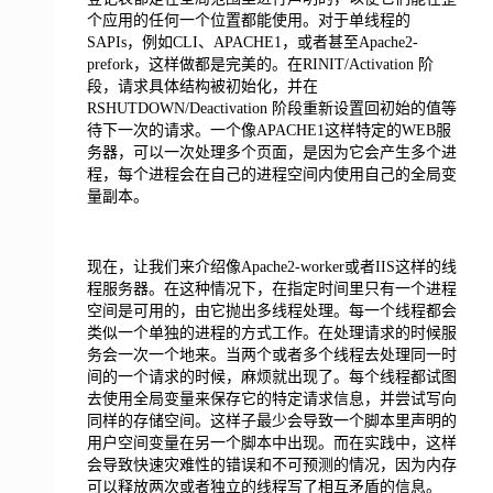
个应用的任何一个位置都能使用。对于单线程的
SAPIs，例如CLI、APACHE1，或者甚至Apache2-
prefork，这样做都是完美的。在RINIT/Activation 阶
段，请求具体结构被初始化，并在
RSHUTDOWN/Deactivation 阶段重新设置回初始的值等
待下一次的请求。一个像APACHE1这样特定的WEB服
务器，可以一次处理多个页面，是因为它会产生多个进
程，每个进程会在自己的进程空间内使用自己的全局变
量副本。
现在，让我们来介绍像Apache2-worker或者IIS这样的线
程服务器。在这种情况下，在指定时间里只有一个进程
空间是可用的，由它抛出多线程处理。每一个线程都会
类似一个单独的进程的方式工作。在处理请求的时候服
务会一次一个地来。当两个或者多个线程去处理同一时
间的一个请求的时候，麻烦就出现了。每个线程都试图
去使用全局变量来保存它的特定请求信息，并尝试写向
同样的存储空间。这样子最少会导致一个脚本里声明的
用户空间变量在另一个脚本中出现。而在实践中，这样
会导致快速灾难性的错误和不可预测的情况，因为内存
可以释放两次或者独立的线程写了相互矛盾的信息。