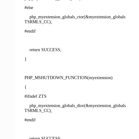
#else
php_myextension_globals_ctor(&myextension_globals
TSRMLS_CC);
#endif
return SUCCESS;
}
PHP_MSHUTDOWN_FUNCTION(myextension)
{
#ifndef ZTS
php_myextension_globals_dtor(&myextension_globals
TSRMLS_CC);
#endif
return SUCCESS;