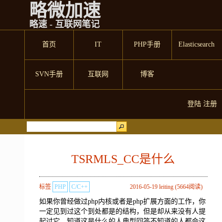
略微加速
略速 - 互联网笔记
首页
IT
PHP手册
Elasticsearch
SVN手册
互联网
博客
登陆
注册
TSRMLS_CC是什么
标签
PHP
C/C++
2016-05-19 leiting (5664阅读)
如果你曾经做过php内核或者是php扩展方面的工作，你
一定见到过这个到处都是的结构，但是却从来没有人提
起过它。知道这是什么的人典型回答不知道的人都会这