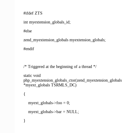
#ifdef ZTS
int myextension_globals_id;
#else
zend_myextension_globals myextension_globals;
#endif
/* Triggered at the beginning of a thread */
static void
php_myextension_globals_ctor(zend_myextension_globals
*myext_globals TSRMLS_DC)
{
myext_globals->foo = 0;
myext_globals->bar = NULL;
}