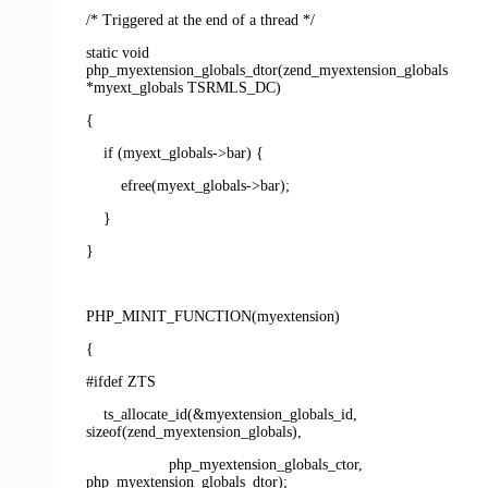
/* Triggered at the end of a thread */
static void
php_myextension_globals_dtor(zend_myextension_globals
*myext_globals TSRMLS_DC)
{
if (myext_globals->bar) {
efree(myext_globals->bar);
}
}
PHP_MINIT_FUNCTION(myextension)
{
#ifdef ZTS
ts_allocate_id(&myextension_globals_id,
sizeof(zend_myextension_globals),
php_myextension_globals_ctor,
php_myextension_globals_dtor);