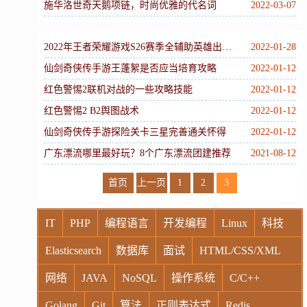
施华洛世奇天鹅项链，时尚优雅的代名词
2022-03-07
2022年王者荣耀游戏S26赛季全辅助英雄出装思路铭文搭配技巧
2022-01-28
仙剑奇侠传手游王蓬絮是否应当培育攻略
2022-01-12
红色警惕2联机对战的一些攻略技能
2022-01-12
红色警惕2 B2舆图战术
2022-01-12
仙剑奇侠传手游探险关卡三星完善通关怀得
2022-01-12
广东漂流哪里最好玩？8个广东漂流团建推荐
2021-08-12
首页
上一页
1
2
3
IT
PHP
编程语言
开发编程
Linux
科技
Elasticsearch
数据库
面试
HTML/CSS/XML
网络
JAVA
NoSQL
操作系统
C/C++
Golang
Git
算法
正则表达式
Redis