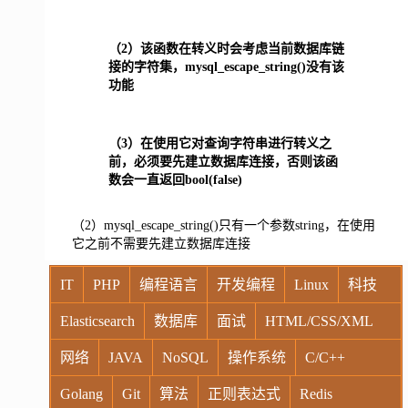
（2）该函数在转义时会考虑当前数据库链
接的字符集，mysql_escape_string()没有该
功能
（3）
在使用它对查询字符串进行转义之
前，必须要先建立数据库连接，否则该函
数会一直返回bool(false)
（2）mysql_escape_string()只有一个参数string，在使用
它之前不需要先建立数据库连接
IT
PHP
编程语言
开发编程
Linux
科技
Elasticsearch
数据库
面试
HTML/CSS/XML
网络
JAVA
NoSQL
操作系统
C/C++
Golang
Git
算法
正则表达式
Redis