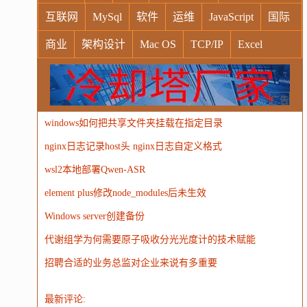
互联网
MySql
软件
运维
JavaScript
国际
商业
架构设计
Mac OS
TCP/IP
Excel
Windows
Oracle
Socket
VR
Vim
MongoDB
运营
Python
MemCache
硬件
广告
windows如何把共享文件夹挂载在指定目录
电子
娱乐
设计
摄影
nginx
游戏
nginx日志记录host头 nginx日志自定义格式
WordPress
HTTP
团建
数码电器
Docker
wsl2本地部署Qwen-ASR
大模型
element plus修改node_modules后未生效
Windows server创建备份
代谢组学为何需要原子吸收分光光度计的技术赋能
招聘合适的业务总监对企业来说有多重要
最新评论: