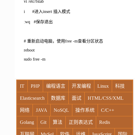
vi /etc/fstab
i #进入insert 插入模式
:wq #保存退出
# 重新启动电脑，使用free -m查看分区状态
reboot
sudo free -m
IT
PHP
编程语言
开发编程
Linux
科技
Elasticsearch
数据库
面试
HTML/CSS/XML
网络
JAVA
NoSQL
操作系统
C/C++
Golang
Git
算法
正则表达式
Redis
互联网
MySql
软件
运维
JavaScript
国际