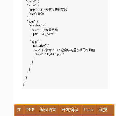
    "my_id": {

      "terms": {

        "field": "id",//嵌套父级的字段

        "size": 1000

      },

      "aggs": {

        "my_date": {

          "nested": {//嵌套结构

            "path": "all_dates"

          },

          "aggs": {

            "my_price": {

              "avg": {//求每个ID下嵌套结构里价格的平均值

                "field": "all_dates.price"

              }

            }

          }

        }

      }

    }

  }

}
IT
PHP
编程语言
开发编程
Linux
科技