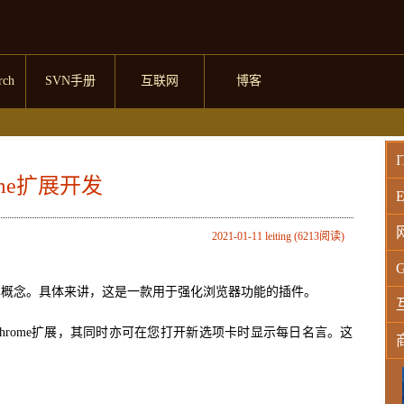
rch
SVN手册
互联网
博客
I
ome扩展开发
E
2021-01-11 leiting (6213阅读)
G
基本概念。具体来讲，这是一款用于强化浏览器功能的插件。
rome扩展，其同时亦可在您打开新选项卡时显示每日名言。这
W