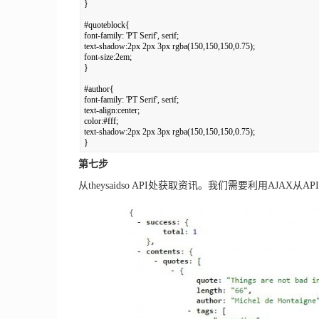
} 

#quoteblock{ 

font-family: 'PT Serif', serif; 

text-shadow:2px 2px 3px rgba(150,150,150,0.75); 

font-size:2em; 

} 

#author{ 

font-family: 'PT Serif', serif; 

text-align:center; 

color:#fff; 

text-shadow:2px 2px 3px rgba(150,150,150,0.75); 

}
第七步
从theysaidso API处获取资讯。我们需要利用AJAX从API（htt