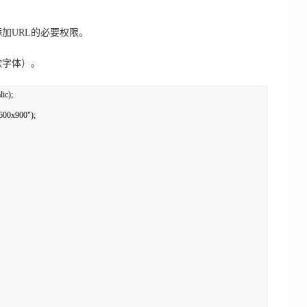
中添加URL的必要权限。
谷歌字体）。
c); 

600x900"); 
