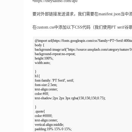
•
https://theysaidso.com/api/
要对外部链接发送请求，我们需要在manifest.json当
在custom.css中添加以下CSS代码（我们使用PT serif
@import url(https://fonts.googleapis.com/css?family=PT+Serif:400itali
body { 

background-image:url("https://source.unsplash.com/category/nature/1
background-repeat:no-repeat; 

height:100%; 

width:auto; 

} 

h1{ 

font-family: 'PT Serif', serif; 

font-size:2.5em; 

text-align:center; 

color:#fff; 

text-shadow:2px 2px 3px rgba(150,150,150,0.75); 

} 

.quote{ 

color:#ffffff; 

text-align:center; 

vertical-align:middle; 

padding:19% 15% 0 15%; 
