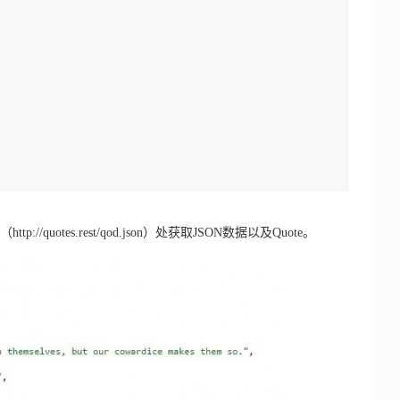
p://quotes.rest/qod.json）处获取JSON数据以及Quote。