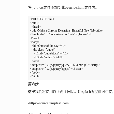
将.js与.css文件添加到此override.html文件内。
<!DOCTYPE html> 

<html> 

  <head> 

<title>Make a Chrome Extension | Beautiful New Tab</title> 

<link href="../../css/custom.css" rel="stylesheet" /> 

</head> 

<body> 

  <h1>Quote of the day</h1> 

  <div class="quote"> 

     <h1 id="quoteblock"></h1> 

     <h3 id="author"></h3> 

  </div> 

<script src="../../js/jquery/jquery-1.12.3.min.js"></script> 

<script src="../../js/jquery/app.js"></script> 

</body> 

</html>
第六步
这里我们将使用以下两个网站。Unsplash将提供可供使用
•
https://source.unsplash.com