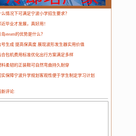
MongoDB
运营
Python
MemCache
硬件
广告
什么情况下可满足宁波小学招生要求？
电子
娱乐
设计
摄影
nginx
游戏
邻近毕业才发展，真好用！
ordPress
HTTP
团建
数码电器
Docker
青岛steam的优势是什么？
大模型
信号生成 提高保真度 展现波形发生器实用价值
结合包机费用标准优化出行方案满足多样
材料柔韧的正装鞋可自然弯曲持久耐穿
切实保障宁波升学规划客观性便于学生制定学习计划
最新评论: