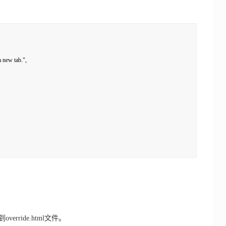
new tab.", 

erride.html文件。