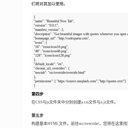
们将对其加以使用。
{ 

"name": "Beautiful New Tab", 

"version": "0.0.1", 

"manifest_version": 2, 

"description": "Get beautiful images with quotes whenever you open a 
"homepage_url": "http://codesparta.com", 

"icons": { 

"16": "icons/icon16.png", 

"48": "icons/icon48.png", 

"128": "icons/icon128.png" 

}, 

"default_locale": "en", 

"chrome_url_overrides": { 

"newtab": "src/override/override.html" 

}, 

"permissions": [ "https://source.unsplash.com/","http://quotes.rest/"] 

}
第四步
在CSS与js文件夹中分别创建a.css文件与a.js文件。
第五步
构建基本HTML文件。前往src/override/，您将在这里找到ov