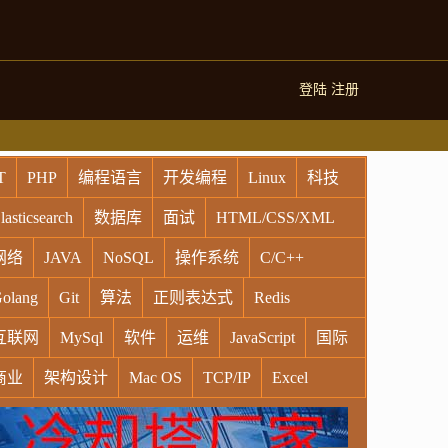
登陆
注册
T
PHP
编程语言
开发编程
Linux
科技
lasticsearch
数据库
面试
HTML/CSS/XML
网络
JAVA
NoSQL
操作系统
C/C++
olang
Git
算法
正则表达式
Redis
互联网
MySql
软件
运维
JavaScript
国际
商业
架构设计
Mac OS
TCP/IP
Excel
indows
Oracle
Socket
VR
Vim