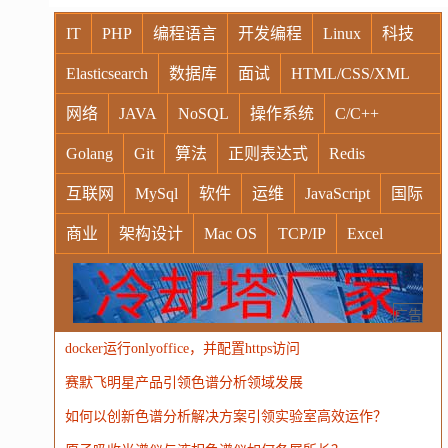
IT
PHP
编程语言
开发编程
Linux
科技
Elasticsearch
数据库
面试
HTML/CSS/XML
网络
JAVA
NoSQL
操作系统
C/C++
Golang
Git
算法
正则表达式
Redis
互联网
MySql
软件
运维
JavaScript
国际
商业
架构设计
Mac OS
TCP/IP
Excel
Windows
Oracle
Socket
VR
Vim
MongoDB
运营
Python
MemCache
硬件
广告
docker运行onlyoffice，并配置https访问
电子
娱乐
设计
摄影
nginx
游戏
赛默飞明星产品引领色谱分析领域发展
WordPress
HTTP
团建
数码电器
Docker
如何以创新色谱分析解决方案引领实验室高效运作？
大模型