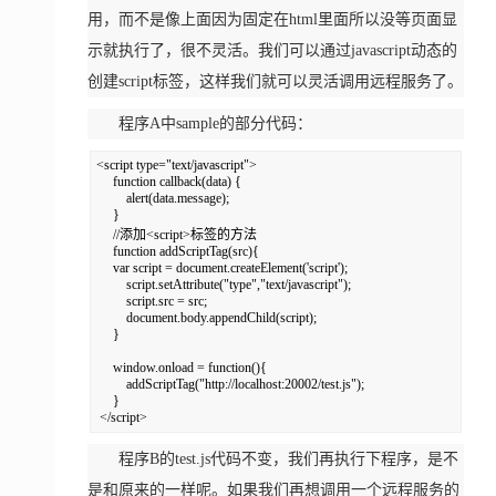
用，而不是像上面因为固定在html里面所以没等页面显
示就执行了，很不灵活。我们可以通过javascript动态的
创建script标签，这样我们就可以灵活调用远程服务了。
程序A中sample的部分代码：
<script type="text/javascript">  

     function callback(data) {  

         alert(data.message);  

     }  

     //添加<script>标签的方法  

     function addScriptTag(src){  

     var script = document.createElement('script');  

         script.setAttribute("type","text/javascript");  

         script.src = src;  

         document.body.appendChild(script);  

     }  

     window.onload = function(){  

         addScriptTag("http://localhost:20002/test.js");  

     }  

 </script>
程序B的test.js代码不变，我们再执行下程序，是不
是和原来的一样呢。如果我们再想调用一个远程服务的