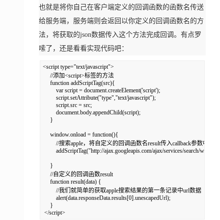
也就是将你自己在客户端定义的回调函数的函数名传送
给服务端，服务端则会返回以你定义的回调函数名的方
法，将获取的json数据传入这个方法完成回调。有点罗
嗦了，还是看看实现代码吧：
<script type="text/javascript">  

     //添加<script>标签的方法  

     function addScriptTag(src){  

         var script = document.createElement('script');  

         script.setAttribute("type","text/javascript");  

         script.src = src;  

         document.body.appendChild(script);  

     }  

     window.onload = function(){  

         //搜索apple，将自定义的回调函数名result传入callback参数中  

         addScriptTag("http://ajax.googleapis.com/ajax/services/search/web?v
     }  

     //自定义的回调函数result  

     function result(data) {  

         //我们就简单的获取apple搜索结果的第一条记录中url数据  

         alert(data.responseData.results[0].unescapedUrl);  

     }  

 </script>