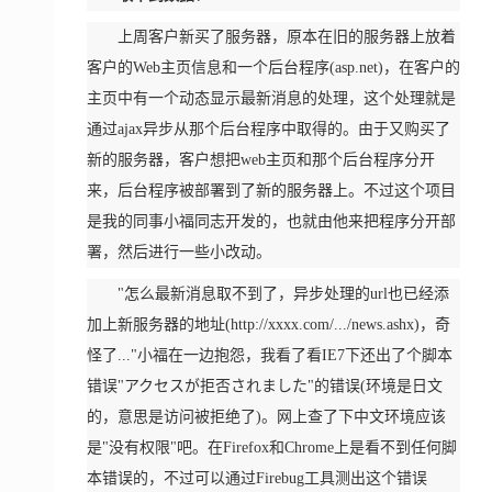
上周客户新买了服务器，原本在旧的服务器上放着
客户的Web主页信息和一个后台程序(asp.net)，在客户的
主页中有一个动态显示最新消息的处理，这个处理就是
通过ajax异步从那个后台程序中取得的。由于又购买了
新的服务器，客户想把web主页和那个后台程序分开
来，后台程序被部署到了新的服务器上。不过这个项目
是我的同事小福同志开发的，也就由他来把程序分开部
署，然后进行一些小改动。
"怎么最新消息取不到了，异步处理的url也已经添
加上新服务器的地址(http://xxxx.com/.../news.ashx)，奇
怪了..."小福在一边抱怨，我看了看IE7下还出了个脚本
错误"アクセスが拒否されました"的错误(环境是日文
的，意思是访问被拒绝了)。网上查了下中文环境应该
是"没有权限"吧。在Firefox和Chrome上是看不到任何脚
本错误的，不过可以通过Firebug工具测出这个错误