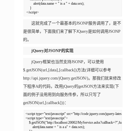
         alert(data.name + " is a " + data.sex);  

     }  

 </script>
这就完成了一个最基本的JSONP服务调用了，是不
是很简单，下面我们来了解下JQuery是如何调用JSONP
的。
jQuery对JSONP的实现
jQuery框架也当然支持JSONP，可以使用
$.getJSON(url,[data],[callback])方法(详细可以参考
http://api.jquery.com/jQuery.getJSON/)。那我们就来修改
下程序A的代码，改用jQuery的getJSON方法来实现(下
面的例子没用用到向服务传参，所以只写了
getJSON(url,[callback]))：
<script type="text/javascript" src="http://code.jquery.com/jquery-latest.js"></
<script type="text/javascript">  

    $.getJSON("http://localhost:20002/MyService.ashx?callback=?",function(d
        alert(data.name + " is a a" + data.sex);  
