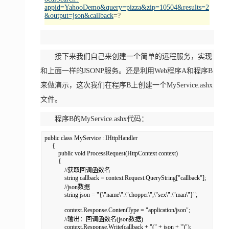
appid=YahooDemo&query=pizza&zip=10504&results=2
&output=json&callback
=?
接下来我们自己来创建一个简单的远程服务，实现
和上面一样的JSONP服务。还是利用Web程序A和程序B
来做演示，这次我们在程序B上创建一个MyService.ashx
文件。
程序B的MyService.ashx代码：
public class MyService : IHttpHandler  

     {  

         public void ProcessRequest(HttpContext context)  

         {  

             //获取回调函数名  

             string callback = context.Request.QueryString["callback"];  

             //json数据  

             string json = "{\"name\":\"chopper\",\"sex\":\"man\"}";  

             context.Response.ContentType = "application/json";  

             //输出：回调函数名(json数据)  

             context.Response.Write(callback + "(" + json + ")");  
