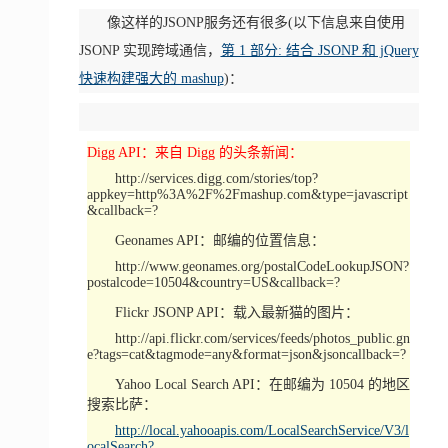
像这样的JSONP服务还有很多(以下信息来自使用
JSONP 实现跨域通信，
第 1 部分: 结合 JSONP 和 jQuery
快速构建强大的 mashup
)：
Digg API：来自 Digg 的头条新闻：
http://services.digg.com/stories/top?
appkey=http%3A%2F%2Fmashup.com&type=javascript
&callback=?
Geonames API：邮编的位置信息：
http://www.geonames.org/postalCodeLookupJSON?
postalcode=10504&country=US&callback=?
Flickr JSONP API：载入最新猫的图片：
http://api.flickr.com/services/feeds/photos_public.gn
e?tags=cat&tagmode=any&format=json&jsoncallback=?
Yahoo Local Search API：在邮编为 10504 的地区
搜索比萨：
http://local.yahooapis.com/LocalSearchService/V3/l
ocalSearch?