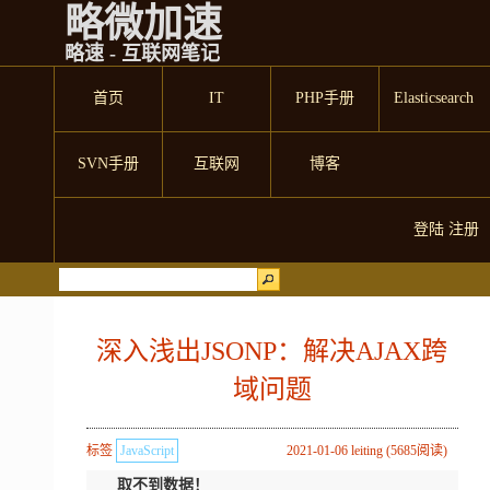
略微加速
略速 - 互联网笔记
首页
IT
PHP手册
Elasticsearch
SVN手册
互联网
博客
登陆
注册
深入浅出JSONP：解决AJAX跨
域问题
标签
JavaScript
2021-01-06 leiting (5685阅读)
取不到数据！