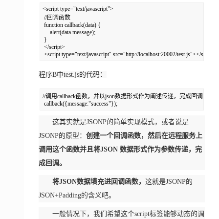
<script type="text/javascript">  

 //回调函数  

 function callback(data) {  

     alert(data.message);  

 }  

 </script>  

 <script type="text/javascript" src="http://localhost:20002/test.js"></script>
程序B中test.js的代码：
//调用callback函数，并以json数据形式作为阐述传递，完成回调  

 callback({message:"success"});
这其实就是JSONP的简单实现模式，或者说是
JSONP的原型：
创建一个回调函数，然后在远程服务上
调用这个函数并且将JSON 数据形式作为参数传递，完
成回调。
将JSON数据填充进回调函数，
这就是JSONP的
JSON+Padding的含义吧。
一般情况下，我们希望这个script标签能够动态的调