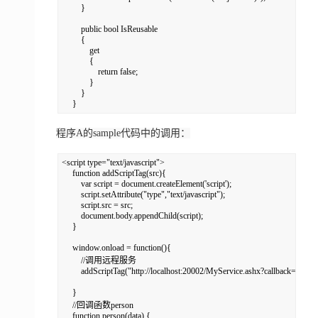
         }  

         public bool IsReusable  

         {  

             get  

             {  

                 return false;  

             }  

         }  

     }
程序A的sample代码中的调用：
<script type="text/javascript">  

     function addScriptTag(src){  

         var script = document.createElement('script');  

         script.setAttribute("type","text/javascript");  

         script.src = src;  

         document.body.appendChild(script);  

     }  

     window.onload = function(){  

         //调用远程服务  

         addScriptTag("http://localhost:20002/MyService.ashx?callback=person")
     }  

     //回调函数person  

     function person(data) {  
