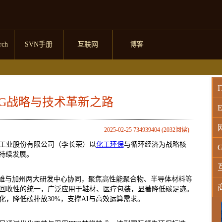
rch
SVN手册
互联网
博客
I
SG战略与技术革新之路
E
2025-02-25 734939404 (2032阅读)
工业股份有限公司（李长荣）以
化工环保
与循环经济为战略核
G
持续发展。
高雄与加州两大研发中心协同，聚焦高性能聚合物、半导体材料等
回收性的统一，广泛应用于鞋材、医疗包装，显著降低碳足迹。
，降低碳排放30%，支撑AI与高效运算需求。
W