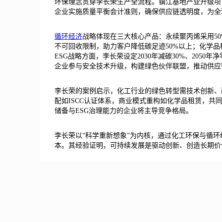
环保理念贯穿李长荣生产全流程。镇江基地产业升级项
企业实施质量平衡会计准则，确保供应链透明度，为全
循环经济
战略体现在三大核心产品：永续聚丙烯采用50
不可回收限制，助力客户降低碳足迹50%以上；化学品
ESG战略方面，李长荣设定2030年减碳30%、205
企业参与安全技术升级，构建绿色伙伴联盟，推动供应
李长荣的案例启示，化工行业的绿色转型需技术创新、
配如ISCC认证体系，商业模式重构如化学品租赁，共
储备与ESG治理能力的企业将主导竞争格局。
李长荣以“科学重新想象”为内核，通过化工环保与循
本。其经验证明，可持续发展是驱动创新、创造长期价