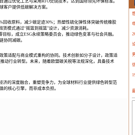
目通过优化工艺与采用RTO焚烧技术，达到国际领先环保标准。
球客户提供低碳解决方案。
%回收原料，减少碳足迹30%；热塑性硫化弹性体突破传统橡胶
W
租赁模式通过“摇篮到摇篮”设计，减少资源消耗。
0年净零目标，成立ESG永续策略委员会，推动绿色变革与社会共融。
链协同减碳。
政策适配与商业模式重构的协同。技术创新如分子设计，政策适
同推动行业转型。未来，随着欧盟碳关税等法规深化，具备技术
环经济的深度融合，重塑竞争力，为全球材料行业提供绿色转型范
值的核心引擎，而非成本负担。