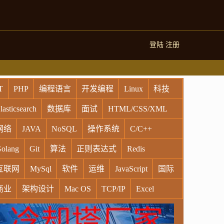
登陆
注册
T
PHP
编程语言
开发编程
Linux
科技
lasticsearch
数据库
面试
HTML/CSS/XML
网络
JAVA
NoSQL
操作系统
C/C++
olang
Git
算法
正则表达式
Redis
互联网
MySql
软件
运维
JavaScript
国际
商业
架构设计
Mac OS
TCP/IP
Excel
indows
Oracle
Socket
VR
Vim