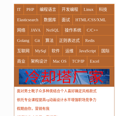
IT
PHP
编程语言
开发编程
Linux
科技
Elasticsearch
数据库
面试
HTML/CSS/XML
网络
JAVA
NoSQL
操作系统
C/C++
Golang
Git
算法
正则表达式
Redis
互联网
MySql
软件
运维
JavaScript
国际
商业
架构设计
Mac OS
TCP/IP
Excel
Windows
Oracle
Socket
VR
Vim
MongoDB
运营
Python
MemCache
硬件
广告
面对男士靴子众多种类结合个人喜好确定风格款式
电子
娱乐
设计
摄影
nginx
游戏
依托专业课程提高cg动画设计水平增强职场竞争力
WordPress
HTTP
团建
数码电器
Docker
假期由你，营销有我
大模型