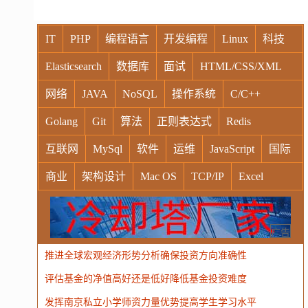
IT
PHP
编程语言
开发编程
Linux
科技
Elasticsearch
数据库
面试
HTML/CSS/XML
网络
JAVA
NoSQL
操作系统
C/C++
Golang
Git
算法
正则表达式
Redis
互联网
MySql
软件
运维
JavaScript
国际
商业
架构设计
Mac OS
TCP/IP
Excel
Windows
Oracle
Socket
VR
Vim
MongoDB
运营
Python
MemCache
硬件
广告
推进全球宏观经济形势分析确保投资方向准确性
电子
娱乐
设计
摄影
nginx
游戏
评估基金的净值高好还是低好降低基金投资难度
WordPress
HTTP
团建
数码电器
Docker
发挥南京私立小学师资力量优势提高学生学习水平