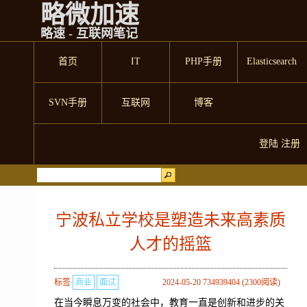
略微加速
略速 - 互联网笔记
首页
IT
PHP手册
Elasticsearch
SVN手册
互联网
博客
登陆
注册
宁波私立学校是塑造未来高素质
人才的摇篮
标签
商业
面试
2024-05-20 734939404 (2300阅读)
在当今瞬息万变的社会中，教育一直是创新和进步的关