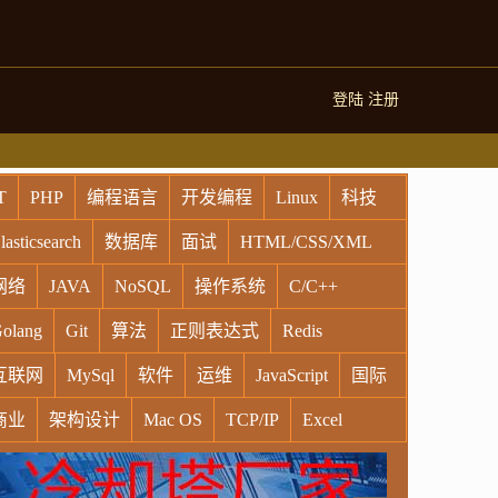
登陆
注册
T
PHP
编程语言
开发编程
Linux
科技
lasticsearch
数据库
面试
HTML/CSS/XML
网络
JAVA
NoSQL
操作系统
C/C++
olang
Git
算法
正则表达式
Redis
互联网
MySql
软件
运维
JavaScript
国际
商业
架构设计
Mac OS
TCP/IP
Excel
indows
Oracle
Socket
VR
Vim