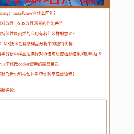
MongoDB
运营
Python
MemCache
硬件
广告
olang：make和new有什么区别？
电子
娱乐
设计
摄影
nginx
游戏
塑料改性与SBS改性沥青的性能差异
ordPress
HTTP
团建
数码电器
Docker
可持续性聚丙烯的应用有着什么样的意义？
大模型
LC-MS技术在复杂样品分析中的独特优势
科学分析中样品瓶选择对色谱与质谱检测结果的影响及 SureSTART 解决方案
inux下修改docker使用的磁盘目录
赛默飞世尔科技如何重塑实验室高效流程？
最新评论: