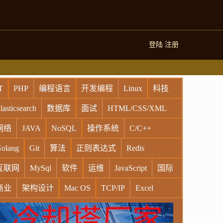
登陆
注册
T
PHP
编程语言
开发编程
Linux
科技
lasticsearch
数据库
面试
HTML/CSS/XML
网络
JAVA
NoSQL
操作系统
C/C++
olang
Git
算法
正则表达式
Redis
互联网
MySql
软件
运维
JavaScript
国际
商业
架构设计
Mac OS
TCP/IP
Excel
indows
Oracle
Socket
VR
Vim