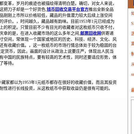
都变革，岁月的痕迹也被描绘得清明白楚。确切，对女人来说，
这把刀子却是一个好货色,
钱币回收交易平台官方
推出全新全品
如
藏品刚刚上市所以价格较低，藏品的升值潜力较大后续上涨空间
评价。，时间越久，藏品越有韵味。目前1953年1元已经成为
W
上的积淀。只管目前不少有目光的收藏者对这枚纸币只收不付，
庆幸的是，在进入收藏市场的这么多年之间,
邮票回收网
供寄递
寸空间，常体现一个国家或地区的历史、科技、经济、文化、风
还有收藏价值。，这一枚纸币的市场行情总体处于较为稳固的台
法定货币，因此，画面的设计从政治上说要庄严，体现出人民当
有中国的民族特点，要有较高的艺术性，同时还要适应形势，体
了等待。
少藏家都以为1953年1元纸币都存在很好的收藏价值，而且其投资
耐性进行长线投资，从这枚纸币中获取收益仍是很有可能的。