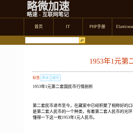
略微加速
略速 - 互联网笔记
首页
IT
PHP手册
Elasticsea
1953年1元
标签
商业
娱乐
1953年1元第二套国民币行情剖析
第二套民币退市至今，在藏家中已经积聚了相称好的口碑
是第二套人民币的一个种类，有着第二套人民币的光环
懂得一下这一枚1953年1元人民币。