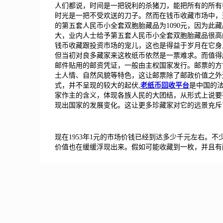
人们都说，时间是一把锐利的杀猪刀，能把所有的所有
时光是一把不受欢送的刀子。然而在钱币收藏市场中，
的第五套人民币小全套双胞胎藏品为1090元，因为此
大，业内人士给予第五套人民币小全套双胞胎藏品很高的
钱币收藏跟投资市场的宠儿，这也是得益于岁月在它身
但当初对良多藏家来这枚纸币依然是一票难求。而值得
邮件贴用的邮资凭证，一般由主权国家发行。邮票的方
土人情、自然风貌等特色，这让邮票除了邮政价值之外
式，并不呈现的较大的起伏,
老纸币回收平台
是中国的
家作主的含义，体现各族人民的大团结，从形式上说要
现出国家的发展变化。这让更多珍藏家对它的远景充斥
现在1953年1元的市场价钱已经到达多少千元左右。不
价值也在缓缓浮现出来。假如可能收藏到一枚，并且有