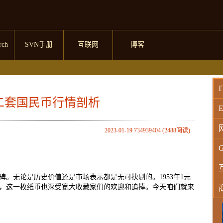
rch
SVN手册
互联网
博客
I
第二套国民币行情剖析
E
2023-01-19 734939404 (2488阅读)
G
。无论是历史价值还是市场表示都是无可抉剔的。1953年1元
，这一枚纸币也深受宽大收藏家们的欢迎和追捧。今天咱们就来
W