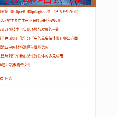
MongoDB
运营
Python
MemCache
硬件
广告
何使用Eclipse创建Springboot项目(从零开始配置)
电子
娱乐
设计
摄影
nginx
游戏
SIS热塑性弹性体在环保领域的突破应用
ordPress
HTTP
团建
数码电器
Docker
沥青改性技术可实现环境与发展的平衡
大模型
离子色谱仪在化学分析中的重要性体现在哪些方面
制造业中的材料选择与性能优势
从建筑到汽车看热塑性弹性体的多元应用
ssh通过跳板机传文件
最新评论: