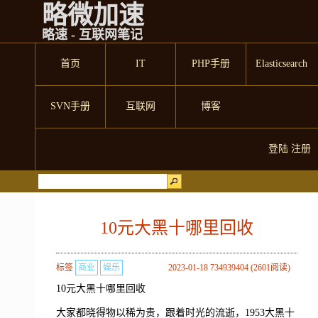
略微加速
略速 - 互联网笔记
首页
IT
PHP手册
Elasticsearch
SVN手册
互联网
博客
登陆
注册
10元大黑十哪里回收
标签
商业
娱乐
2023-01-18 734939404 (2601阅读)
10元大黑十哪里回收
大家都晓得物以稀为贵，跟着时光的流逝，1953大黑十