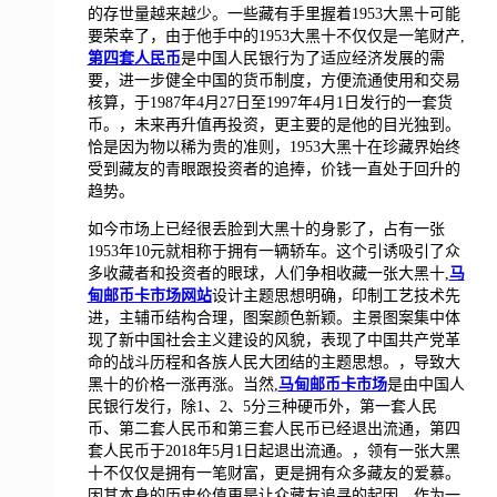
的存世量越来越少。一些藏有手里握着1953大黑十可能
要荣幸了，由于他手中的1953大黑十不仅仅是一笔财产,
第四套人民币
是中国人民银行为了适应经济发展的需
要，进一步健全中国的货币制度，方便流通使用和交易
核算，于1987年4月27日至1997年4月1日发行的一套货
币。，未来再升值再投资，更主要的是他的目光独到。
恰是因为物以稀为贵的准则，1953大黑十在珍藏界始终
受到藏友的青眼跟投资者的追捧，价钱一直处于回升的
趋势。
如今市场上已经很丢脸到大黑十的身影了，占有一张
1953年10元就相称于拥有一辆轿车。这个引诱吸引了众
多收藏者和投资者的眼球，人们争相收藏一张大黑十,
马
甸邮币卡市场网站
设计主题思想明确，印制工艺技术先
进，主辅币结构合理，图案颜色新颖。主景图案集中体
现了新中国社会主义建设的风貌，表现了中国共产党革
命的战斗历程和各族人民大团结的主题思想。，导致大
黑十的价格一涨再涨。当然,
马甸邮币卡市场
是由中国人
民银行发行，除1、2、5分三种硬币外，第一套人民
币、第二套人民币和第三套人民币已经退出流通，第四
套人民币于2018年5月1日起退出流通。，领有一张大黑
十不仅仅是拥有一笔财富，更是拥有众多藏友的爱慕。
因其本身的历史价值更是让众藏友追寻的起因。作为一