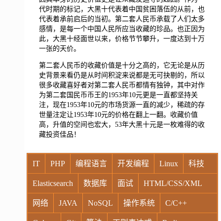
代时期的标记，大黑十代表着中国贫困落伍的从前，也
代表着承前启后的当初。第二套人民币承载了人们太多
感情，是每一个中国人民所应当收藏的珍品。也正因为
此，大黑十经面世以来，价格节节攀升，一度达到十万
一张的天价。
第二套人民币的收藏价值是十分之高的，它无论是从历
史背景来看仍是从时间积淀来说都是无可抉剔的，所以
很多收藏喜好者对第二套人民币都情有独钟，其中对作
为第二套国民币币王的1953年10元更是一直都坚持关
注，现在1953年10元的市场货源一直的减少，稀疏的存
世量注定让1953年10元的价格在翻上一翻。收藏价值
高，升值的空间也宏大，53年大黑十元是一枚难得的收
藏投资佳品！
IT
PHP
编程语言
开发编程
Linux
科技
Elasticsearch
数据库
面试
HTML/CSS/XML
网络
JAVA
NoSQL
操作系统
C/C++