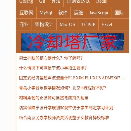
Golang
Git
算法
正则表达式
Redis
互联网
MySql
软件
运维
JavaScript
国际
商业
架构设计
Mac OS
TCP/IP
Excel
Windows
Oracle
Socket
VR
Vim
MongoDB
运营
Python
MemCache
硬件
广告
男士护肤的核心是什么？你了解吗？
电子
娱乐
设计
摄影
nginx
游戏
什么情况下可满足宁波小学招生要求？
WordPress
HTTP
团建
数码电器
Docker
固定式经济型超声波流量计FLEXIM FLUXUS ADM5X07 经济型超声波流量计
大模型
青岛小学音乐教学情况如何？北京ib课程好不好？
材料柔韧的正装鞋可自然弯曲持久耐穿
切实保障宁波升学规划客观性便于学生制定学习计划
结合南京民办学校师资灵活调整子女教育择校标准