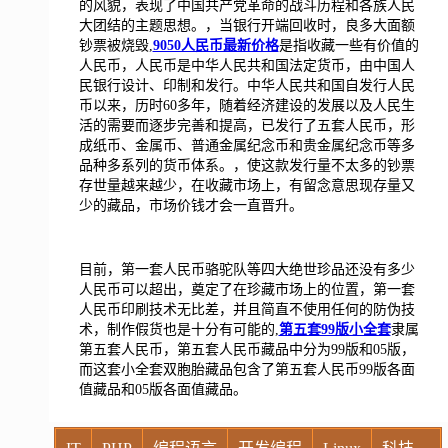
的风貌，表现了中国共产党革命的战斗历程和各族人民
大团结的主题思想。，当银行开端回收时，良多大面额
钞票被烧毁,
9050人民币最新价格
是指收藏一些有价值的
人民币，人民币是中华人民共和国法定货币，由中国人
民银行设计、印制和发行。中华人民共和国自发行人民
币以来，历时60多年，随着经济建设的发展以及人民生
活的需要而逐步完善和提高，已发行了五套人民币，形
成纸币、金属币、普通金属纪念币和贵金属纪念币等多
品种多系列的货币体系。，使这款发行量不太多的钞票
存世量越来越少，在收藏市场上，有留念意思现存量又
少的藏品，市场价钱才会一直晋升。
目前，第一套人民币骆驼队等四大绝世珍品还没有多少
人民币可以超出，奠定了在珍藏市场上的位置，第一套
人民币印刷技术无比差，并且简直不使用任何的防伪技
术，制作假货也是十分有可能的,
第五套99版小全套
隶属
第五套人民币，第五套人民币藏品中分为99版和05版，
而这套小全套双胞胎藏品包含了第五套人民币99版各面
值藏品和05版各面值藏品。