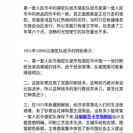
第一套人民币中的骆驼队纸币骆驼队纸币是第一套人民
币中的绝品四珍中的一款，其正面图案是正在行走的骆
驼，背面是浅蓝与红色相间的花符，当时只在新疆维吾
尔族自治区发行，所以背面只有维文字样，仅流通了三
年零六个月，流畅时光短使它的存世量也不多。
1951年10000元骆驼队纸币的特别表示：
一，第一套人民币骆驼队是所有国民币中独一一张印刷
纸张来自挪威的钱币，由于纸张很薄，反面图案可能看
得很明白；
二，这款钞票应用了双面印刷技术，这种技巧绝对来说
比拟进步，所以这种钱币的发行数目并未几，甚至比其
它种类还少；
三，在1951年新疆刚解放，经济非常落伍人们的生活很
艰难，有了钞票会花掉购置生涯用品，没有多少能将第
一套人民币骆驼队保存下来,
马甸邮币卡市场网站
设计主
题思想明确，印制工艺技术先进，主辅币结构合理，图
案颜色新颖。主景图案集中体现了新中国社会主义建设