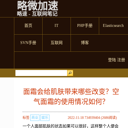
略微加速
略速 - 互联网笔记
首页
IT
PHP手册
Elasticsearch
SVN手册
互联网
博客
登陆
注册
面霜会给肌肤带来哪些改变？空
气面霜的使用情况如何？
标签
商业
娱乐
2022-11-18 734939404 (2686阅读)
一个人面部肌肤的状态如果可以很好，这样整个人便会