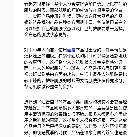
看起来很年轻，整个人也会变得更加自信。所以在呵护
肌肤的时候，面部肌肤的呵护应该放在很重要的位置
上。实际产品使用的时候，便应该选择大品牌的产品。
娇韵诗品牌的产品在种类方面很丰富，各位使用者完全
可以根据自己的肌肤状态以及自己的护肤要求来选择，
令自己的肌肤状态更好。
对于中年人而言，使用
面霜
产品很重要的一件事情便是
淡化脸上的细纹。在淡化细纹的同时可以唤醒脸部肌肤
的胶原蛋白，这样整个人的肌肤状态才会变得格外好。
而一些人的脸部肌肤有小斑点，产品选择方面则更加重
视淡斑以及美白方面的功效。生活中很多人的肌肤是比
较干燥的，护理肌肤的时候需要给肌肤多多补充水分，
帮助肌肤减轻整体的负担。
选择到了适合自己的产品种类，肌肤的状态才会变得越
来越好。而产品则是很多人都喜欢的，主要便是因为使
用中清透保湿的效果确实很不错。很多人都担心产品使
用之后粘腻的问题，这样整个人都会不舒服。不过这款
产品使用之后是很清爽的感觉，这样整个人的感觉都很
好。即便是夏季的时候，产品在锁水方面的效果也是很