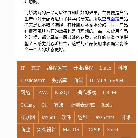
理想的。
而娇韵诗的产品可以达到如此好的效果，主要便是产品
生产中对于配方进行了科学的研究。所以
空气面霜
产品
确实是很不错的选择，在给肌肤补充水分的同时，产品
在提亮肌肤方面的效果也是很理想的。每一次使用产品
的时候，都会具有一股淡淡的花香，这样的味道也使得
整个人感觉到心旷神怡，这样的产品使用体验确实能够
令一个人的状态更好。
IT
PHP
编程语言
开发编程
Linux
科技
Elasticsearch
数据库
面试
HTML/CSS/XML
网络
JAVA
NoSQL
操作系统
C/C++
Golang
Git
算法
正则表达式
Redis
互联网
MySql
软件
运维
JavaScript
国际
商业
架构设计
Mac OS
TCP/IP
Excel