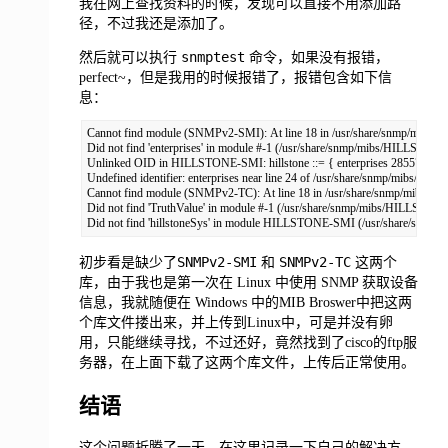
我在网上查找资料的时候，发现可以直接不用添加路
径，不过我还是添加了。
snmptest
然后就可以执行
命令，如果没有报错，
perfect~，但是我用的时候报错了，报错包含如下信
息：
Cannot find module (SNMPv2-SMI): At line 18 in /usr/share/snmp/mib
Did not find 'enterprises' in module #-1 (/usr/share/snmp/mibs/HILLSTON
Unlinked OID in HILLSTONE-SMI: hillstone ::= { enterprises 28557 }

Undefined identifier: enterprises near line 24 of /usr/share/snmp/mibs/H
Cannot find module (SNMPv2-TC): At line 18 in /usr/share/snmp/mib
Did not find 'TruthValue' in module #-1 (/usr/share/snmp/mibs/HILLS
Did not find 'hillstoneSys' in module HILLSTONE-SMI (/usr/share/
SNMPv2-SMI
SNMPv2-TC
初步看是缺少了
和
这两个
库，由于我也是第一次在 Linux 中使用 SNMP 获取设备
信息，我就随便在 Windows 中的MIB Broswer中把这两
个库文件搂出来，并上传到Linux中，可是并没有卵
用，只能继续寻找，不过还好，竟然找到了cisco的ftp服
务器，在上面下载了这两个库文件，上传后正常使用。
结语
这个问题折腾了一天，在这里记录一下自己的解决方