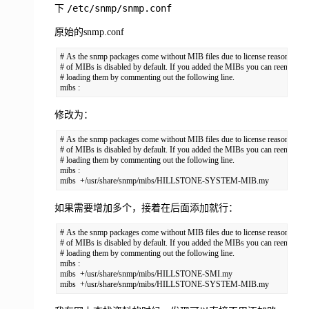
/etc/snmp/snmp.conf
下
原始的snmp.conf
# As the snmp packages come without MIB files due to license reasons, load
# of MIBs is disabled by default. If you added the MIBs you can reenable

# loading them by commenting out the following line.

mibs :
修改为：
# As the snmp packages come without MIB files due to license reasons, load
# of MIBs is disabled by default. If you added the MIBs you can reenable

# loading them by commenting out the following line.

mibs :

mibs  +/usr/share/snmp/mibs/HILLSTONE-SYSTEM-MIB.my
如果需要增加多个，接着在后面添加就行：
# As the snmp packages come without MIB files due to license reasons, load
# of MIBs is disabled by default. If you added the MIBs you can reenable

# loading them by commenting out the following line.

mibs :

mibs  +/usr/share/snmp/mibs/HILLSTONE-SMI.my

mibs  +/usr/share/snmp/mibs/HILLSTONE-SYSTEM-MIB.my