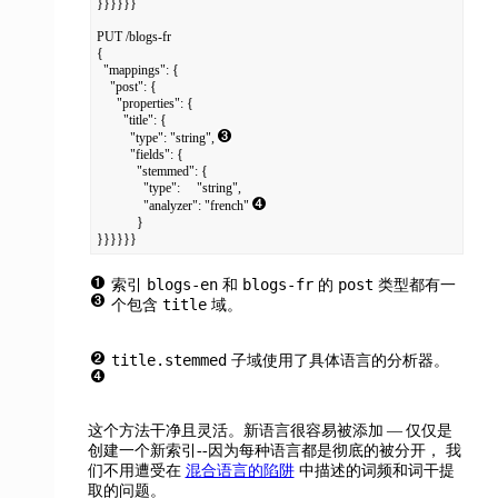
}}}}}}

PUT /blogs-fr

{

  "mappings": {

    "post": {

      "properties": {

        "title": {

          "type": "string", 
          "fields": {

            "stemmed": {

              "type":     "string",

              "analyzer": "french" 
            }

}}}}}}
blogs-en
blogs-fr
post
索引
和
的
类型都有一
title
个包含
域。
title.stemmed
子域使用了具体语言的分析器。
这个方法干净且灵活。新语言很容易被添加 — 仅仅是
创建一个新索引--因为每种语言都是彻底的被分开， 我
们不用遭受在
混合语言的陷阱
中描述的词频和词干提
取的问题。