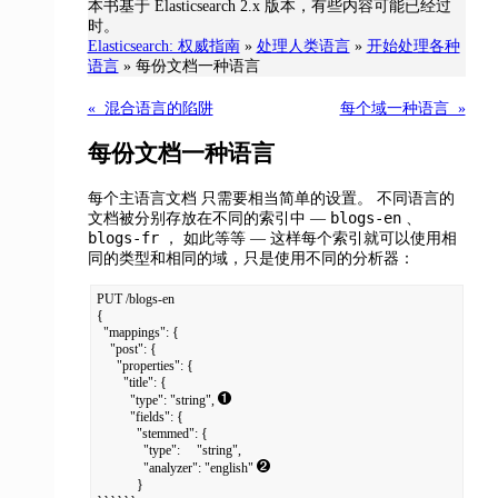
本书基于 Elasticsearch 2.x 版本，有些内容可能已经过
时。
Elasticsearch: 权威指南
»
处理人类语言
»
开始处理各种
语言
»
每份文档一种语言
« 混合语言的陷阱
每个域一种语言 »
每份文档一种语言
每个主语言文档
只需要相当简单的设置。 不同语言的
blogs-en
文档被分别存放在不同的索引中 —
、
blogs-fr
， 如此等等 — 这样每个索引就可以使用相
同的类型和相同的域，只是使用不同的分析器：
PUT /blogs-en

{

  "mappings": {

    "post": {

      "properties": {

        "title": {

          "type": "string", 
          "fields": {

            "stemmed": {

              "type":     "string",

              "analyzer": "english" 
            }
