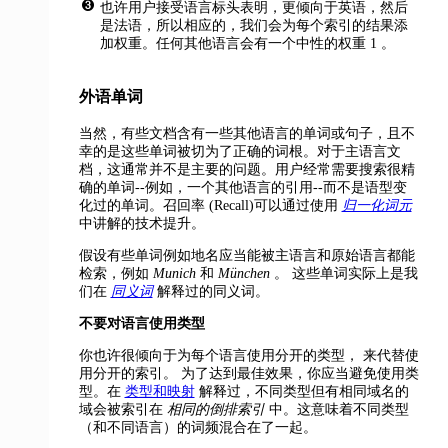
也许用户接受语言标头表明，更倾向于英语，然后
是法语，所以相应的，我们会为每个索引的结果添
加权重。任何其他语言会有一个中性的权重 1 。
外语单词
当然，有些文档含有一些其他语言的单词或句子，且不
幸的是这些单词被切为了正确的词根。对于主语言文
档，这通常并不是主要的问题。用户经常需要搜索很精
确的单词--例如，一个其他语言的引用--而不是语型变
化过的单词。召回率 (Recall)可以通过使用
归一化词元
中讲解的技术提升。
假设有些单词例如地名应当能被主语言和原始语言都能
检索，例如
Munich
和
München
。 这些单词实际上是我
们在
同义词
解释过的同义词。
不要对语言使用类型
你也许很倾向于为每个语言使用分开的类型，
来代替使
用分开的索引。 为了达到最佳效果，你应当避免使用类
型。在
类型和映射
解释过，不同类型但有相同域名的
域会被索引在
相同的倒排索引
中。这意味着不同类型
（和不同语言）的词频混合在了一起。