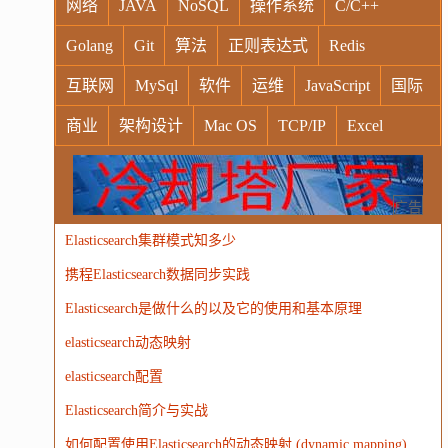
网络
JAVA
NoSQL
操作系统
C/C++
Golang
Git
算法
正则表达式
Redis
互联网
MySql
软件
运维
JavaScript
国际
商业
架构设计
Mac OS
TCP/IP
Excel
Windows
Oracle
Socket
VR
Vim
MongoDB
运营
Python
MemCache
硬件
广告
Elasticsearch集群模式知多少
电子
娱乐
设计
摄影
nginx
游戏
携程Elasticsearch数据同步实践
WordPress
HTTP
团建
数码电器
Docker
Elasticsearch是做什么的以及它的使用和基本原理
大模型
elasticsearch动态映射
elasticsearch配置
Elasticsearch简介与实战
如何配置使用Elasticsearch的动态映射 (dynamic mapping)